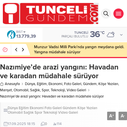
36
BIST
°C
TUNCELI
13.779,39
PARÇALI BULUTLU
Munzur Vadisi Milli Parkı’nda yangın meydana geldi.
Yangına müdahale sürüyor
Nazımiye’de arazi yangını: Havadan
ve karadan müdahale sürüyor
Anasayfa
Dünya
,
Eğitim
,
Ekonomi
,
Foto Galeri
,
Gündem
,
Köşe Yazıları
,
Manşet
,
Otomobil
,
Sağlık
,
Spor
,
Teknoloji
,
Video Galeri
Nazımiye’de arazi yangını: Havadan ve karadan müdahale sürüyor
Dünya
Eğitim
Ekonomi
Foto Galeri
Gündem
Köşe Yazıları
Otomobil
Sağlık
Spor
Teknoloji
Video Galeri
A
A
+
-
17.09.2025 18:15
0
114