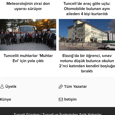
Meteorolojinin zirai don
Tunceli’de araç göle uçtu:
uyarısı sürüyor
Otomobilde bulunan aynı
aileden 4 kişi kurtarıldı
Tuncelili muhtarlar ‘Muhtar
Elazığ’da bir öğrenci, sınav
Evi’ için yola çıktı
notunu düşük bulunca okulun
2’nci katından kendini boşluğa
bıraktı
Üyelik
Tüm Yazarlar
Künye
İletişim
Tunceli Gündem | Tunceli ve İlçelerinden Anlık Haberler