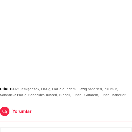
ETİKETLER:
Çemişgezek
,
Elazığ
,
Elazığ gündem
,
Elazığ haberleri
,
Pülümür
,
Sondakika Elazığ
,
Sondakika Tunceli
,
Tunceli
,
Tunceli Gündem
,
Tunceli haberleri
Yorumlar