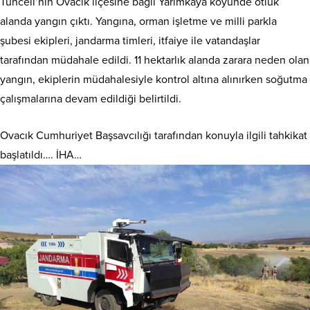
Tunceli’nin Ovacık ilçesine bağlı Yarımkaya köyünde otluk
alanda yangın çıktı. Yangına, orman işletme ve milli parkla
şubesi ekipleri, jandarma timleri, itfaiye ile vatandaşlar
tarafından müdahale edildi. 11 hektarlık alanda zarara neden olan
yangın, ekiplerin müdahalesiyle kontrol altına alınırken soğutma
çalışmalarına devam edildiği belirtildi.
Ovacık Cumhuriyet Başsavcılığı tarafından konuyla ilgili tahkikat
başlatıldı…. İHA…