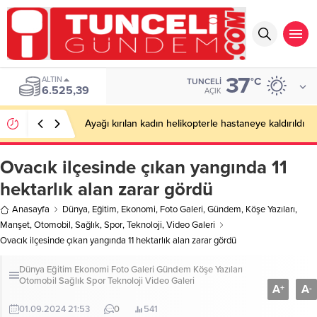
37
ALTIN
°C
TUNCELI
6.525,39
AÇIK
Ayağı kırılan kadın helikopterle hastaneye kaldırıldı
Ovacık ilçesinde çıkan yangında 11
hektarlık alan zarar gördü
Anasayfa
Dünya
,
Eğitim
,
Ekonomi
,
Foto Galeri
,
Gündem
,
Köşe Yazıları
,
Manşet
,
Otomobil
,
Sağlık
,
Spor
,
Teknoloji
,
Video Galeri
Ovacık ilçesinde çıkan yangında 11 hektarlık alan zarar gördü
Dünya
Eğitim
Ekonomi
Foto Galeri
Gündem
Köşe Yazıları
Otomobil
Sağlık
Spor
Teknoloji
Video Galeri
A
A
+
-
01.09.2024 21:53
0
541