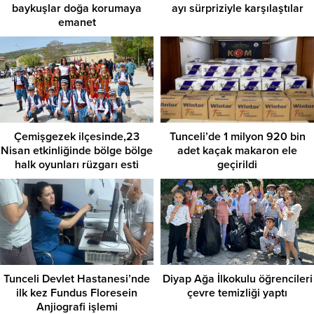
baykuşlar doğa korumaya
ayı sürpriziyle karşılaştılar
emanet
Çemişgezek ilçesinde,23
Tunceli’de 1 milyon 920 bin
Nisan etkinliğinde bölge bölge
adet kaçak makaron ele
halk oyunları rüzgarı esti
geçirildi
Tunceli Devlet Hastanesi’nde
Diyap Ağa İlkokulu öğrencileri
ilk kez Fundus Floresein
çevre temizliği yaptı
Anjiografi işlemi