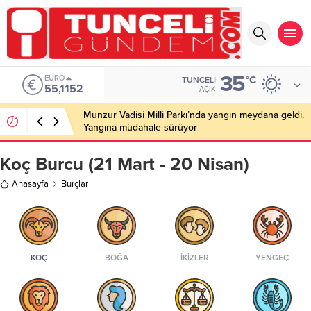
35
EURO
°C
TUNCELI
55,1152
AÇIK
Munzur Vadisi Milli Parkı’nda yangın meydana geldi.
Yangına müdahale sürüyor
Koç Burcu (21 Mart - 20 Nisan)
Anasayfa
Burçlar
KOÇ
BOĞA
İKIZLER
YENGEÇ