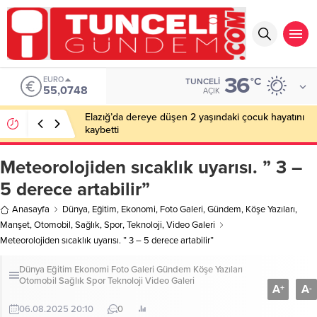
36
EURO
°C
TUNCELI
55,0748
AÇIK
Elazığ’da dereye düşen 2 yaşındaki çocuk hayatını
kaybetti
Meteorolojiden sıcaklık uyarısı. ” 3 –
5 derece artabilir”
Anasayfa
Dünya
,
Eğitim
,
Ekonomi
,
Foto Galeri
,
Gündem
,
Köşe Yazıları
,
Manşet
,
Otomobil
,
Sağlık
,
Spor
,
Teknoloji
,
Video Galeri
Meteorolojiden sıcaklık uyarısı. ” 3 – 5 derece artabilir”
Dünya
Eğitim
Ekonomi
Foto Galeri
Gündem
Köşe Yazıları
Otomobil
Sağlık
Spor
Teknoloji
Video Galeri
A
A
+
-
06.08.2025 20:10
0