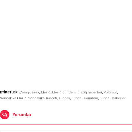
ETİKETLER:
Çemişgezek
,
Elazığ
,
Elazığ gündem
,
Elazığ haberleri
,
Pülümür
,
Sondakika Elazığ
,
Sondakika Tunceli
,
Tunceli
,
Tunceli Gündem
,
Tunceli haberleri
Yorumlar