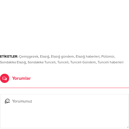
ETİKETLER:
Çemişgezek
,
Elazığ
,
Elazığ gündem
,
Elazığ haberleri
,
Pülümür
,
Sondakika Elazığ
,
Sondakika Tunceli
,
Tunceli
,
Tunceli Gündem
,
Tunceli haberleri
Yorumlar