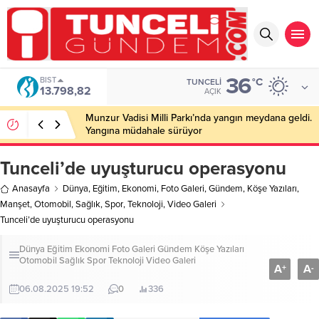
36
BIST
°C
TUNCELI
13.798,82
AÇIK
Munzur Vadisi Milli Parkı’nda yangın meydana geldi.
Yangına müdahale sürüyor
Tunceli’de uyuşturucu operasyonu
Anasayfa
Dünya
,
Eğitim
,
Ekonomi
,
Foto Galeri
,
Gündem
,
Köşe Yazıları
,
Manşet
,
Otomobil
,
Sağlık
,
Spor
,
Teknoloji
,
Video Galeri
Tunceli’de uyuşturucu operasyonu
Dünya
Eğitim
Ekonomi
Foto Galeri
Gündem
Köşe Yazıları
Otomobil
Sağlık
Spor
Teknoloji
Video Galeri
A
A
+
-
06.08.2025 19:52
0
336