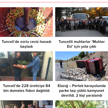
Tunceli’de zorlu ceviz hasadı
Tuncelili muhtarlar ‘Muhtar
başladı
Evi’ için yola çıktı
Tunceli’de 228 üreticiye 84
Elazığ – Pertek karayolunda
bin domates fidesi dağıtıldı
parke taşı yüklü kamyonet
devrildi. 2 kişi yaralandı