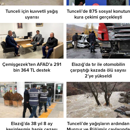
Tunceli için kuvvetli yağış
Tunceli’de 875 sosyal konutun
uyarısı
kura çekimi gerçekleşti
Çemişgezek’ten AFAD’a 291
Elazığ’da tır ile otomobilin
bin 364 TL destek
çarpıştığı kazada ölü sayısı
2’ye yükseldi
Elazığ’da 38 yıl 8 ay
Tunceli’de yağışların ardından
kesinleşmiş hapis cezası
Munzur ve Pülümür çaylarında