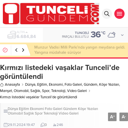
36
ALTIN
°C
TUNCELI
6.684,84
PARÇALI BULUTLU
Munzur Vadisi Milli Parkı’nda yangın meydana geldi.
Yangına müdahale sürüyor
Kırmızı listedeki vaşaklar Tunceli’de
görüntülendi
Anasayfa
Dünya
,
Eğitim
,
Ekonomi
,
Foto Galeri
,
Gündem
,
Köşe Yazıları
,
Manşet
,
Otomobil
,
Sağlık
,
Spor
,
Teknoloji
,
Video Galeri
Kırmızı listedeki vaşaklar Tunceli’de görüntülendi
Dünya
Eğitim
Ekonomi
Foto Galeri
Gündem
Köşe Yazıları
Otomobil
Sağlık
Spor
Teknoloji
Video Galeri
A
A
+
-
29.11.2024 19:47
0
246