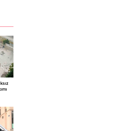
ksız
kımı