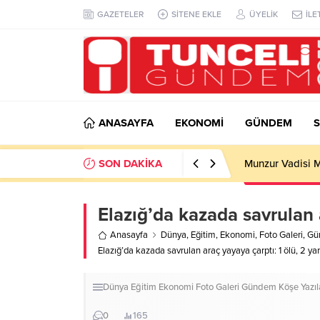
GAZETELER
SİTENE EKLE
ÜYELİK
İLE
ANASAYFA
EKONOMİ
GÜNDEM
S
SON DAKİKA
Munzur Vadisi M
Elazığ’da kazada savrulan a
Anasayfa
Dünya
,
Eğitim
,
Ekonomi
,
Foto Galeri
,
Gü
Elazığ’da kazada savrulan araç yayaya çarptı: 1 ölü, 2 yar
Dünya
Eğitim
Ekonomi
Foto Galeri
Gündem
Köşe Yazıl
0
165