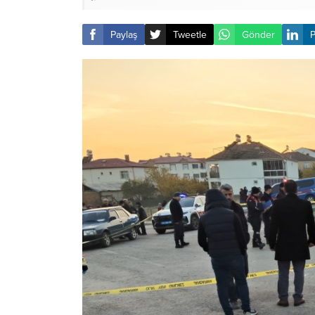
Paylaş
Tweetle
Gönder
P