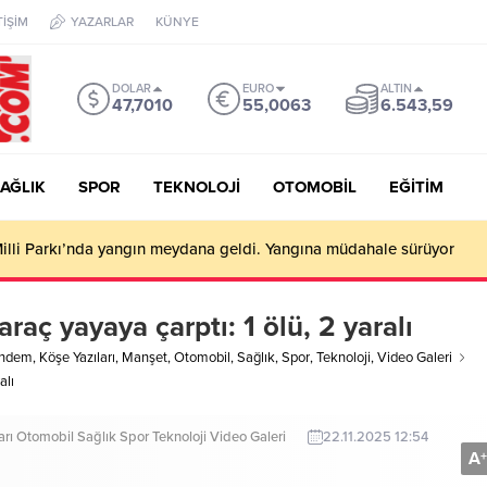
TİŞİM
YAZARLAR
KÜNYE
DOLAR
EURO
ALTIN
47,7010
55,0063
6.543,59
AĞLIK
SPOR
TEKNOLOJİ
OTOMOBİL
EĞİTİM
illi Parkı’nda yangın meydana geldi. Yangına müdahale sürüyor
raç yayaya çarptı: 1 ölü, 2 yaralı
ndem
,
Köşe Yazıları
,
Manşet
,
Otomobil
,
Sağlık
,
Spor
,
Teknoloji
,
Video Galeri
alı
arı
Otomobil
Sağlık
Spor
Teknoloji
Video Galeri
22.11.2025 12:54
A
+