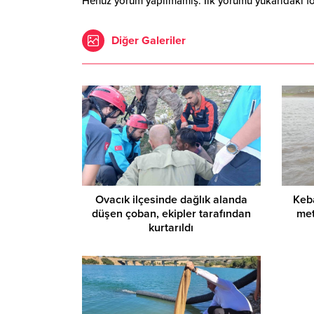
Henüz yorum yapılmamış. İlk yorumu yukarıdaki form
Diğer Galeriler
Ovacık ilçesinde dağlık alanda
Keb
düşen çoban, ekipler tarafından
met
kurtarıldı