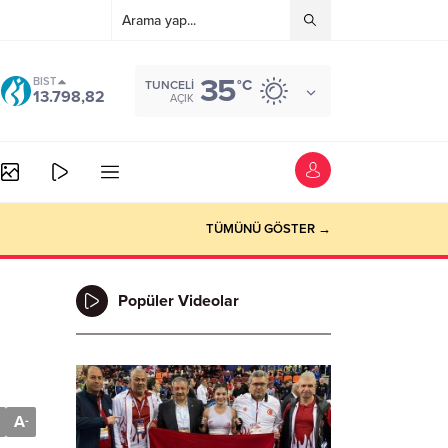
35
BIST
°C
TUNCELI
13.798,82
AÇIK
TÜMÜNÜ GÖSTER →
Popüler Videolar
A
-