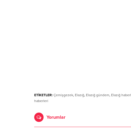
ETİKETLER:
Çemişgezek
,
Elazığ
,
Elazığ gündem
,
Elazığ haberl
haberleri
Yorumlar