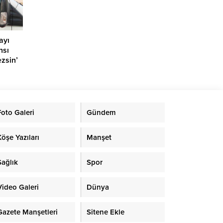
ayı
nsı
zsin’
Foto Galeri
Gündem
Köşe Yazıları
Manşet
Sağlık
Spor
Video Galeri
Dünya
Gazete Manşetleri
Sitene Ekle