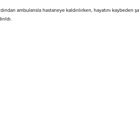
 ardından ambulansla hastaneye kaldırılırken, hayatını kaybeden ş
rıldı.