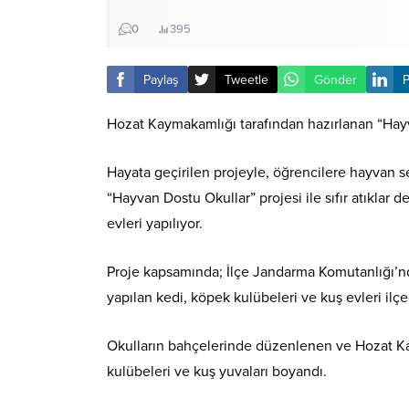
0
395
Paylaş
Tweetle
Gönder
P
Hozat Kaymakamlığı tarafından hazırlanan “Hayv
Hayata geçirilen projeyle, öğrencilere hayvan se
“Hayvan Dostu Okullar” projesi ile sıfır atıklar 
evleri yapılıyor.
Proje kapsamında; İlçe Jandarma Komutanlığı’n
yapılan kedi, köpek kulübeleri ve kuş evleri ilçe
Okulların bahçelerinde düzenlenen ve Hozat K
kulübeleri ve kuş yuvaları boyandı.