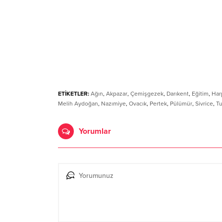
ETİKETLER:
Ağın
,
Akpazar
,
Çemişgezek
,
Darıkent
,
Eğitim
,
Har
Melih Aydoğan
,
Nazımiye
,
Ovacık
,
Pertek
,
Pülümür
,
Sivrice
,
Tu
Yorumlar