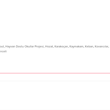
put
,
Hayvan Dostu Okullar Projesi
,
Hozat
,
Karakoçan
,
Kaymakam
,
Keban
,
Kovancılar
,
nceli