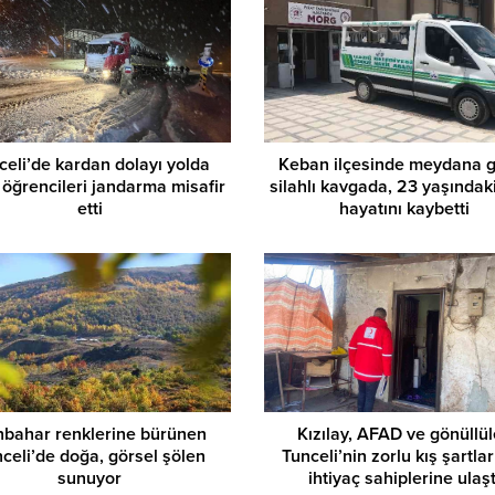
celi’de kardan dolayı yolda
Keban ilçesinde meydana 
 öğrencileri jandarma misafir
silahlı kavgada, 23 yaşındak
etti
hayatını kaybetti
bahar renklerine bürünen
Kızılay, AFAD ve gönüllül
celi’de doğa, görsel şölen
Tunceli’nin zorlu kış şartla
sunuyor
ihtiyaç sahiplerine ulaşt