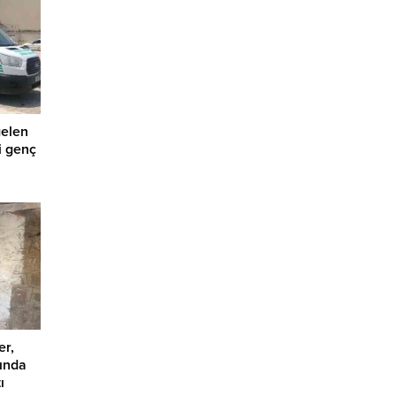
gelen
i genç
er,
rında
ı