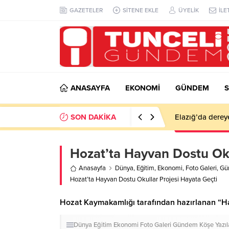
GAZETELER
SİTENE EKLE
ÜYELİK
İLE
ANASAYFA
EKONOMİ
GÜNDEM
S
SON DAKİKA
Elazığ’da derey
Hozat’ta Hayvan Dostu Oku
Anasayfa
Dünya
,
Eğitim
,
Ekonomi
,
Foto Galeri
,
Gü
Hozat’ta Hayvan Dostu Okullar Projesi Hayata Geçti
Hozat Kaymakamlığı tarafından hazırlanan “Ha
Dünya
Eğitim
Ekonomi
Foto Galeri
Gündem
Köşe Yazıl