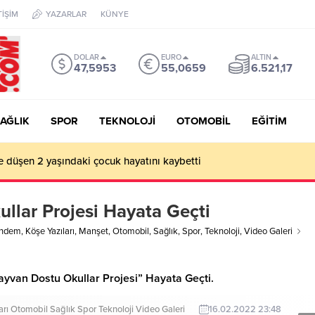
TİŞİM
YAZARLAR
KÜNYE
DOLAR
EURO
ALTIN
47,5953
55,0659
6.521,17
AĞLIK
SPOR
TEKNOLOJİ
OTOMOBİL
EĞİTİM
e düşen 2 yaşındaki çocuk hayatını kaybetti
llar Projesi Hayata Geçti
ndem
,
Köşe Yazıları
,
Manşet
,
Otomobil
,
Sağlık
,
Spor
,
Teknoloji
,
Video Galeri
yvan Dostu Okullar Projesi” Hayata Geçti.
arı
Otomobil
Sağlık
Spor
Teknoloji
Video Galeri
16.02.2022 23:48