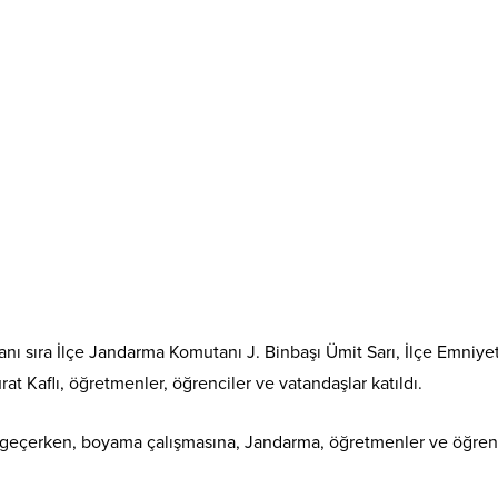
ı sıra İlçe Jandarma Komutanı J. Binbaşı Ümit Sarı, İlçe Emniye
at Kaflı, öğretmenler, öğrenciler ve vatandaşlar katıldı.
a geçerken, boyama çalışmasına, Jandarma, öğretmenler ve öğrenc