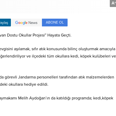
A
+
ABONE OL
aylaş
an Dostu Okullar Projesi” Hayata Geçti.
vgisini aşılamak, sıfır atık konusunda bilinç oluşturmak amacıyla
değerlendiriliyor ve ilçedeki tüm okullara kedi, köpek kulübeleri v
da görevli Jandarma personelleri tarafından atık malzemelerden
deki okullara hediye edildi.
aymakamı Melih Aydoğan’ın da katıldığı programda; kedi,köpek