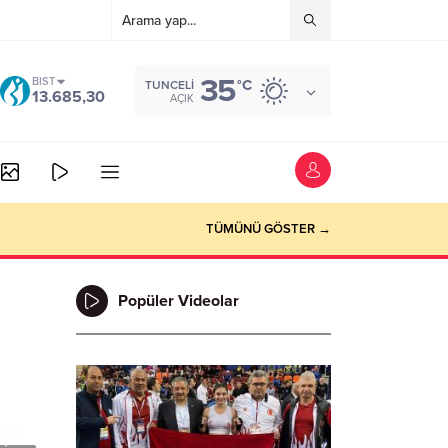
35
BIST
°C
TUNCELI
13.685,30
AÇIK
TÜMÜNÜ GÖSTER →
Popüler Videolar