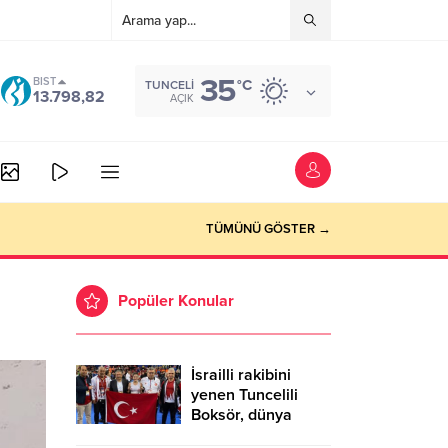
35
BIST
°C
TUNCELI
13.798,82
AÇIK
TÜMÜNÜ GÖSTER →
Popüler Konular
İsrailli rakibini
yenen Tuncelili
Boksör, dünya
şampiyonu oldu