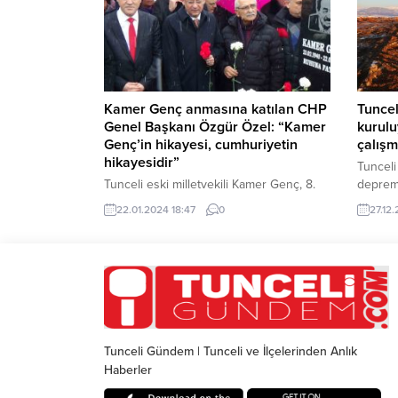
itibaren etkili olmaya başlarken, Pülümür,
ilçeleri
Ovacık, Nazımiye, Mazgirt ve Hozat
nedeniy
ilçesinin yüksek kesimleri beyaza
başlatı
büründü. Yarın sabah...
karayol
kamyon.
Kamer Genç anmasına katılan CHP
Tuncel
Genel Başkanı Özgür Özel: “Kamer
kurulu
Genç’in hikayesi, cumhuriyetin
çalışm
hikayesidir”
Tunceli
Tunceli eski milletvekili Kamer Genç, 8.
depreme
ölüm yıl dönümünde mezarı başında
çerçev
22.01.2024 18:47
0
27.12
anıldı. Anmaya katılan CHP Genel Başkanı
kurulma
Özgür Özel, Kamer Genç’in hikayesinin
Tekbıy
cumhuriyetin hikayesi olduğunu söyledi.
konteyn
Tunceli eski milletvekili Kamer Genç,
yerinde
ölümünün 8. yıl dönümünde Nazımiye
hazırlık
ilçesine bağlı Ramazan köyünde bulunan
çerçev
mezarı başında anıldı. Anma programına
üzere O
CHP Genel Başkanı Özgür...
Mazgir
Tunceli Gündem | Tunceli ve İlçelerinden Anlık
ilçeleri
Haberler