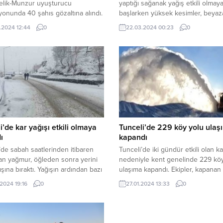
elik-Munzur uyuşturucu
yaptığı sağanak yağış etkili olmay
onunda 40 şahıs gözaltına alındı.
başlarken yüksek kesimler, beyaz
 İl Jandarma Komutanlığı ekipleri
büründü. Kar yağışı özellikle Pül
.2024 12:44
0
22.03.2024 00:23
0
dan, uyuşturucu madde ticareti
Ovacık ilçelerinde etkili olurken, 
 toplum sağlığına ve toplumsal
saatlerinde beyaz örtüye uyanan
zarar veren ve bu yolla haksız
vatandaşlar, şaşkınlıklarını gizleye
elde eden zehir tacirlerine
Cengiz Akyüz isimli vatandaş, Ne
, Tunceli merkezli Elazığ, Bingöl
Bayramını kutlamaları gereken g
ncan illerinde eş zamanlı olarak
beyaz örtüyle karşılaştıklarını beli
nen...
“Normalde ilçemize her sene bir, b
buçuk...
i’de kar yağışı etkili olmaya
Tunceli’de 229 köy yolu ulaş
ı
kapandı
’de sabah saatlerinden itibaren
Tunceli’de iki gündür etkili olan ka
olan yağmur, öğleden sonra yerini
nedeniyle kent genelinde 229 kö
ışına bıraktı. Yağışın ardından bazı
ulaşıma kapandı. Ekipler, kapanan
larında kaya düşmeleri
yollarını ulaşıma açmak için çalışm
.2024 19:16
0
27.01.2024 13:33
0
ken, sürücülerin dikkatli olmaları
başlattı. Tunceli’de özellikle Pülüm
da uyarılar yapıldı.
Nazımiye, Hozat ve Ovacık ilçesind
lojinin uyarılarının ardından
olan yoğun kar yağışı nedeniyle 
’nin Pülümür, Nazımiye ve Ovacık
229 köy yolu ulaşıma kapandı. Tun