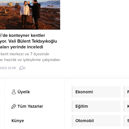
nde kar yağışı başladı. Yağış
Valiliği koordinesinde il özel idares
le valilik koordinesinde çalışma
lırken Tunceli-Pülümür-Erzincan
unun Cankurtaran mevkii, zincirsiz
..
i’de konteyner kentler
yor. Vali Bülent Tekbıyıkoğlu
aları yerinde inceledi
 kent merkezi ve 7 ilçesinde
 hazırlık ve iyileştirme çalışmaları
esinde konteyner kentler
.2023 21:39
0
ya başlandı. Tunceli Valisi Bülent
ıkoğlu, kurulumu devam eden
er kentleri gezerek çalışmaları
 inceledi. Tunceli’de depreme
Üyelik
Ekonomi
 ve iyileştirme çalışmaları
esinde Kent merkezi başta olmak
vacık, Pülümür, Pertek, Nazımiye,
Tüm Yazarlar
Eğitim
t, Çemişgezek ve Hozat
nde...
Künye
Otomobil