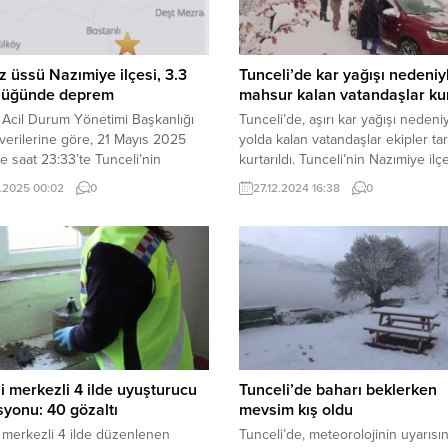
 üssü Nazımiye ilçesi, 3.3
Tunceli’de kar yağışı nedeniy
lüğünde deprem
mahsur kalan vatandaşlar kur
 Acil Durum Yönetimi Başkanlığı
Tunceli’de, aşırı kar yağışı nedeni
verilerine göre, 21 Mayıs 2025
yolda kalan vatandaşlar ekipler ta
de saat 23:33’te Tunceli’nin
kurtarıldı. Tunceli’nin Nazımiye ilç
e ilçesinde 3.3 büyüklüğünde bir
bağlı Kılköy’de 3 aracın yoğun kar
.2025 00:02
0
27.12.2024 16:38
0
 meydana geldi. Depremin yerin
nedeniyle mahsur kaldığı ihbarı ü
etre derinliğinde gerçekleştiği
ekipler harekete geçti. Nazımiye İ
di…..İHA…
Jandarma Komutanlığına bağlı kar
küreme aparatı takılı araç eşliğind
bölgeye jandarma ve AFAD ekiple
edildi. Kısa sürede olay...
i merkezli 4 ilde uyuşturucu
Tunceli’de baharı beklerken
yonu: 40 gözaltı
mevsim kış oldu
 merkezli 4 ilde düzenlenen
Tunceli’de, meteorolojinin uyarısın