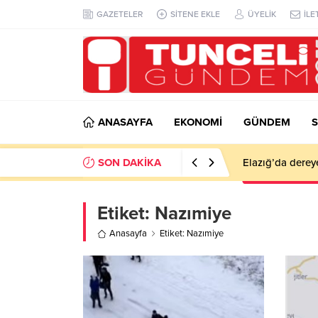
GAZETELER
SİTENE EKLE
ÜYELİK
İLE
ANASAYFA
EKONOMİ
GÜNDEM
S
SON DAKİKA
Elazığ’da derey
Etiket:
Nazımiye
Anasayfa
Etiket: Nazımiye