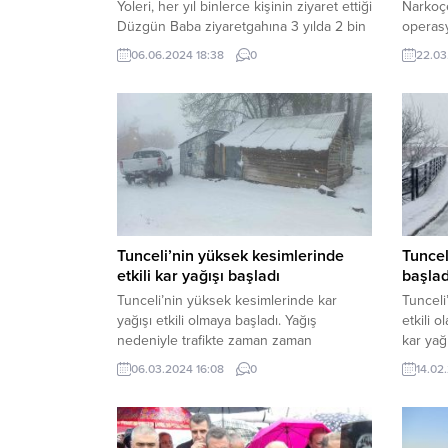
Yoleri, her yıl binlerce kişinin ziyaret ettiği
Narkoç
Düzgün Baba ziyaretgahına 3 yılda 2 bin
operasy
ağaç diktirdi. Ağaçların sulanması için
Tunceli
06.06.2024 18:38
0
22.03
tertibat da kurduran Yoleri, önümüzdeki
tarafın
yıllarda da ağaçlandırma çalışmalarına
yaparak
devam edeceğini söyledi. Almanya’da
huzura 
yaşayan Tuncelili iş adamı Ali Yoleri,
kazanç 
Nazımiye ilçesinde bulunan ve her yıl...
yönelik
ve Erzi
düzenle
Tunceli’nin yüksek kesimlerinde
Tuncel
etkili kar yağışı başladı
başlad
Tunceli’nin yüksek kesimlerinde kar
Tunceli
yağışı etkili olmaya başladı. Yağış
etkili 
nedeniyle trafikte zaman zaman
kar yağ
aksamalar yaşanırken, yetkililer
karayol
06.03.2024 16:08
0
14.02
vatandaşları oluşması muhtemel risklere
yaşanır
karşı dikkatli olmaları konusunda uyardı.
konusun
Tunceli’de, meteorolojinin uyarısını
Meteoro
yaptığı sağanak yağış sabah saatlerinden
Tunceli