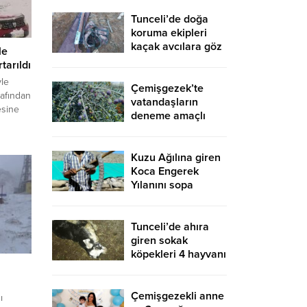
Tunceli’de doğa
koruma ekipleri
kaçak avcılara göz
le
açtırmıyor
tarıldı
yle
Çemişgezek’te
rafından
vatandaşların
esine
deneme amaçlı
 yağışı
diktiği zeytinler
zerine
yetişti
lçe
Kuzu Ağılına giren
Koca Engerek
e
Yılanını sopa
ri sevk
yardımıyla çıkardı
Tunceli’de ahıra
giren sokak
köpekleri 4 hayvanı
telef etti, 15’ini de
yaraladı
Çemişgezekli anne
ı