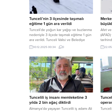
Tunceli’nin 3 ilçesinde taşımalı
Merkez
eğitime 1 gün ara verildi
büyük
Tunceli’de yoğun kar yağışı ve buzlanma
Afet ve
nedeniyle 3 ilçede taşımalı eğitime 1 gün
(AFAD) 
ara verildi. Tunceli Valisi ve Belediye
tarihin
Başkan Vekili Şefik Aygöl tarafından
Nazımiy
30.12.2025 00:34
0
22.05
konuya ilişkin yapılan açıklamada, “Çok
deprem
kıymetli hemşehrilerim, yarın için
7 kilom
(30.12.2025) kaymakamlarımız, milli eğitim
bildiril
müdürlüklerimiz ile meteorolojik veriler
doğrultusunda yapılan değerlendirme
sonucu Nazımiye, Mazgirt ve Ovacık
ilçelerimizde...
Tuncelili iş insanı memleketine 3
Tuncel
yılda 2 bin ağaç diktirdi
operas
Almanya’da yaşayan Tuncelili iş adamı Ali
Tunceli