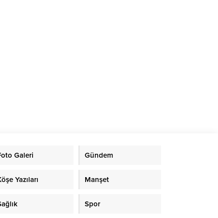
ine...
Foto Galeri
Gündem
Köşe Yazıları
Manşet
Sağlık
Spor