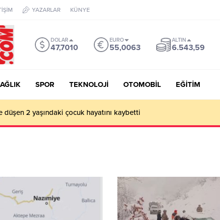
TİŞİM
YAZARLAR
KÜNYE
DOLAR
EURO
ALTIN
47,7010
55,0063
6.543,59
AĞLIK
SPOR
TEKNOLOJİ
OTOMOBİL
EĞİTİM
e düşen 2 yaşındaki çocuk hayatını kaybetti