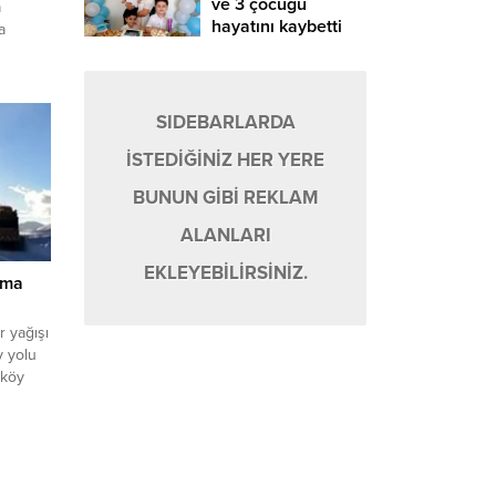
ve 3 çocuğu
a
hayatını kaybetti
a
ümür ve
sabah
medi.
SIDEBARLARDA
vruz
İSTEDİĞİNİZ HER YERE
ünde
rterek,
BUNUN GİBİ REKLAM
ir
ALANLARI
EKLEYEBİLİRSİNİZ.
ıma
r yağışı
y yolu
 köy
a
ür,
e etkili
toplam
celi