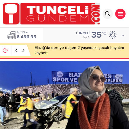
35
ALTIN
°C
TUNCELI
6.496,95
AÇIK
Elazığ’da dereye düşen 2 yaşındaki çocuk hayatını
kaybetti