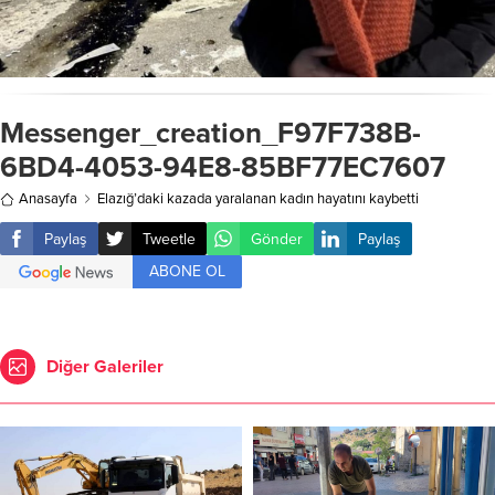
Messenger_creation_F97F738B-
6BD4-4053-94E8-85BF77EC7607
Anasayfa
Elazığ’daki kazada yaralanan kadın hayatını kaybetti
Paylaş
Tweetle
Gönder
Paylaş
ABONE OL
Diğer Galeriler