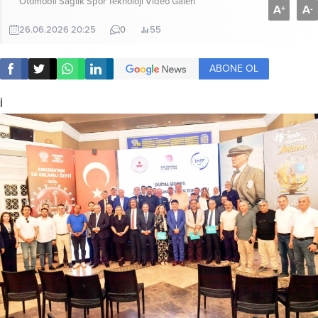
Otomobil
Sağlık
Spor
Teknoloji
Video Galeri
A
A
+
-
26.06.2026 20:25
0
55
ABONE OL
İ