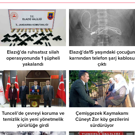
Elazığ’da ruhsatsız silah
Elazığ’da15 yaşındaki çocuğun
operasyonunda 1 şüpheli
karnından telefon şarj kablosu
yakalandı
çıktı
Tunceli’de çevreyi koruma ve
Çemişgezek Kaymakamı
temizlik için yeni yönetmelik
Cüneyt Zor köy gezilerini
yürürlüğe girdi
sürdürüyor