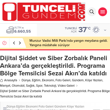
37
ALTIN
°C
TUNCELI
6.660,55
AÇIK
Munzur Vadisi Milli Parkı’nda yangın meydana geldi.
Yangına müdahale sürüyor
Dijital Şiddet ve Siber Zorbalık Paneli
Ankara’da gerçekleştirildi. Programa
Bölge Temsilcisi Sezai Akın’da katıldı
Anasayfa
Dünya
,
Eğitim
,
Ekonomi
,
Foto Galeri
,
Gündem
,
Köşe Yazıları
,
Manşet
,
Otomobil
,
Sağlık
,
Spor
,
Teknoloji
,
Video Galeri
Dijital Şiddet ve Siber Zorbalık Paneli Ankara’da gerçekleştirildi. Programa Bölge
Temsilcisi Sezai Akın’da katıldı
Dünya
Eğitim
Ekonomi
Foto Galeri
Gündem
Köşe Yazıları