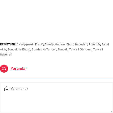
ETİKETLER:
Çemişgezek
,
Elazığ
,
Elazığ gündem
,
Elazığ haberleri
,
Pülümür
,
Sezai
Akın
,
Sondakika Elazığ
,
Sondakika Tunceli
,
Tunceli
,
Tunceli Gündem
,
Tunceli
haberleri
Yorumlar