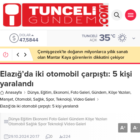
35
EURO
°C
TUNCELI
55,1152
AÇIK
Çemişgezek’te doğanın milyonlarca yıllık sanatı
olan Mantar Kaya görenlerin dikkatini çekiyor
Elazığ’da iki otomobil çarpıştı: 5 kişi
yaralandı
Anasayfa
Dünya
,
Eğitim
,
Ekonomi
,
Foto Galeri
,
Gündem
,
Köşe Yazıları
,
Manşet
,
Otomobil
,
Sağlık
,
Spor
,
Teknoloji
,
Video Galeri
Elazığ’da iki otomobil çarpıştı: 5 kişi yaralandı
Dünya
Eğitim
Ekonomi
Foto Galeri
Gündem
Köşe Yazıları
Otomobil
Sağlık
Spor
Teknoloji
Video Galeri
A
A
+
-
29.10.2024 20:17
0
224