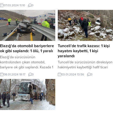
arkadan çarptı. Kazada otomobil
07.03.2024 11:10
0
sürücüsü hayatını kaybetti. Kaza
Elazığ-Bingöl karayolu Kuruca
mevkiinde meydana geldi. Edinilen
bilgiye göre, merkez istikametine
seyir halinde olan Adem Demirel
(31) idaresindeki 34 HOE 247
plakalı otomobil, aynı yöne doğru
ilerleyen M.A. kontrolündeki 23 FS
Elazığ’da otomobil bariyerlere
Tunceli’de trafik kazası: 1 kişi
760 plakalı odun yüklü...
ok gibi saplandı: 1 ölü, 1 yaralı
hayatını kaybetti, 1 kişi
yaralandı
Elazığ’da sürücüsünün
kontrolünden çıkan otomobil,
Tunceli’de sürücüsünün direksiyon
bariyere ok gibi saplandı. Kazada 1
hakimiyetini kaybettiği hafif ticari
kişi öldü, 1 kişi de yaralandı. Kaza,
araç uçuruma yuvarlandı. Kazada 1
08.01.2024 18:17
0
03.01.2024 13:56
0
Elazığ-Malatya Karayolu 45.
kişi öldü, 1 kişi de yaralandı. Kaza
kilometresinde meydana geldi.
Mazgirt ilçesi Koyunuşağı-Güleç
Edinilen bilgiye göre, E.A.
köyü arasında meydana geldi.
idaresindeki 23 EA 974 plakalı
Edinilen bilgilere göre, seyir
otomobil, sürücüsünün
halindeki 63 ADL 276 plakalı Ford
kontrolünden çıkarak refüjdeki
Tourneo hafif ticari araç,
bariyerlere adeta ok gibi saplandı.
sürücüsünün direksiyon
Kazada, Ramazan B. olay yerinde
hakimiyetini kaybetmesi sonucu