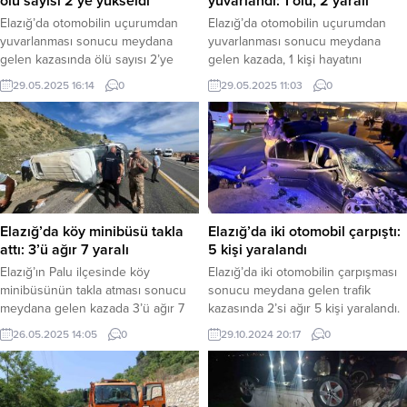
ölü sayısı 2’ye yükseldi
yuvarlandı: 1 ölü, 2 yaralı
Elazığ’da otomobilin uçurumdan
Elazığ’da otomobilin uçurumdan
yuvarlanması sonucu meydana
yuvarlanması sonucu meydana
gelen kazasında ölü sayısı 2’ye
gelen kazada, 1 kişi hayatını
yükseldi. Kaza dün, Palu ilçesine
kaybederken 2 kişi ise yaralandı.
29.05.2025 16:14
0
29.05.2025 11:03
0
bağlı Kayahisar köy yolunda
Kaza, Palu ilçesine bağlı Kayahisar
meydana geldi. Edinilen bilgiye
köy yolunda meydana geldi.
göre, sürücüsünün kontrolünü
Edinilen bilgiye göre, sürücüsünün
kaybettiği otomobil, uçurumdan
kontrolünü kaybettiği otomobil,
yuvarlandı. Kazada, Muhittin
uçurumdan yuvarlandı. Kazada,
Özdemir, olay yerinde hayatını
M.Ö. olay yerinde hayatını
kaybederken Yusuf Özdemir ve
kaybederken Y.Ö. ve B.Ö.
B.Ö. yaralandı. Haber verilmesi
yaralandı. Haber verilmesi üzerine
Elazığ’da köy minibüsü takla
Elazığ’da iki otomobil çarpıştı:
üzerine olay yerine sağlık ve...
olay yerine sağlık...
attı: 3’ü ağır 7 yaralı
5 kişi yaralandı
Elazığ’ın Palu ilçesinde köy
Elazığ’da iki otomobilin çarpışması
minibüsünün takla atması sonucu
sonucu meydana gelen trafik
meydana gelen kazada 3’ü ağır 7
kazasında 2’si ağır 5 kişi yaralandı.
kişi yaralandı. Kaza, Palu ilçesi
Edinilen bilgiye göre, Kovancılar-
26.05.2025 14:05
0
29.10.2024 20:17
0
Baltaşı köyü yolu üzerinde
Bingöl karayolunda 23 BA 183
meydana geldi. Edinilen bilgilere
plakalı otomobil ile bir aracın
göre, 23 AED 286 plakalı yolcu
çarpışması sonucu meydana gelen
minibüsü, sürücüsünün direksiyon
kazada 5 kişi yaralandı. Olayı gören