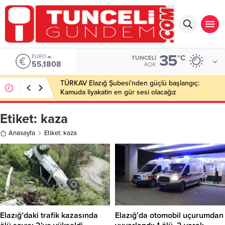
35
EURO
°C
TUNCELI
55,1808
AÇIK
TÜRKAV Elazığ Şubesi’nden güçlü başlangıç:
Kamuda liyakatin en gür sesi olacağız
Etiket:
kaza
Anasayfa
Etiket: kaza
Elazığ’daki trafik kazasında
Elazığ’da otomobil uçurumdan