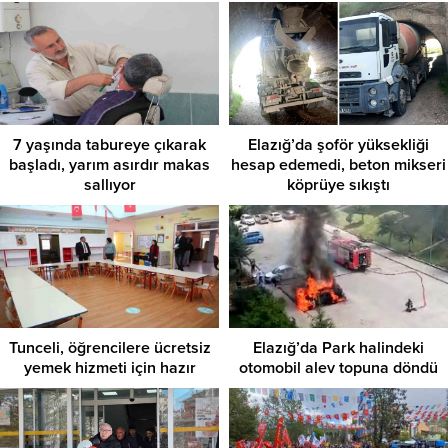
7 yaşında tabureye çıkarak
Elazığ’da şoför yüksekliği
başladı, yarım asırdır makas
hesap edemedi, beton mikseri
sallıyor
köprüye sıkıştı
Tunceli, öğrencilere ücretsiz
Elazığ’da Park halindeki
yemek hizmeti için hazır
otomobil alev topuna döndü