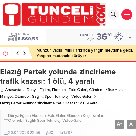
36
ALTIN
°C
TUNCELI
6.660,55
AÇIK
Munzur Vadisi Milli Parkı’nda yangın meydana geldi.
Yangına müdahale sürüyor
Elazığ Pertek yolunda zincirleme
trafik kazası: 1 ölü, 4 yaralı
Anasayfa
Dünya
,
Eğitim
,
Ekonomi
,
Foto Galeri
,
Gündem
,
Köşe Yazıları
,
Manşet
,
Otomobil
,
Sağlık
,
Spor
,
Teknoloji
,
Video Galeri
Elazığ Pertek yolunda zincirleme trafik kazası: 1 ölü, 4 yaralı
Dünya
Eğitim
Ekonomi
Foto Galeri
Gündem
Köşe Yazıları
Otomobil
Sağlık
Spor
Teknoloji
Video Galeri
A
A
+
-
20.04.2023 22:56
0
1.787