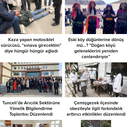
Kaza yapan motosiklet
Eski köy düğünlerine dönüş
sürücüsü, “sınava girecektim”
mü…? “Doğan köyü
diye hüngür hüngür ağladı
geleneklerini yeniden
canlandırıyor”
Tunceli’de Arıcılık Sektörüne
Çemişgezek ilçesinde
Yönelik Bilgilendirme
obeziteyle ilgili farkındalık
Toplantısı Düzenlendi
arttırıcı etkinlikler düzenlendi