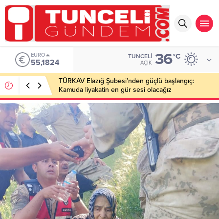
36
EURO
°C
TUNCELI
55,1824
AÇIK
TÜRKAV Elazığ Şubesi’nden güçlü başlangıç:
Kamuda liyakatin en gür sesi olacağız