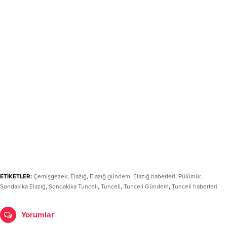
ETİKETLER:
Çemişgezek
,
Elazığ
,
Elazığ gündem
,
Elazığ haberleri
,
Pülümür
,
Sondakika Elazığ
,
Sondakika Tunceli
,
Tunceli
,
Tunceli Gündem
,
Tunceli haberleri
Yorumlar