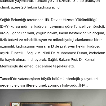
kadroları yayımlandı. Tunceli’ye 7’si uzman, 13’ü de pratisyen
olmak üzere 20 hekim kadrosu açıldı.
Sağlık Bakanlığı tarafından 119. Devlet Hizmet Yükümlülüğü
(DHY) kurası münhal kadroları yayımına göre Tunceli’ye nöroloji,
üroloji, genel cerrahi, yoğun bakım, kadın hastalıkları ve doğum,
fizik tedavi ve rehabilitasyon ve mikrobiyoloji alanlarında birer
uzmanlık kadrosunun yanı sıra 13 de pratisyen hekim kadrosu
açıldı. Tunceli İl Sağlık Müdürü Dr. Muhammed Duran, kadroların
ile hayırlı olmasını dileyerek, Sağlık Bakanı Prof. Dr. Kemal
Memişoğlu ile emeği geçenlere teşekkür etti.
Tunceli’de vatandaşların büyük bölümü nörolojik şikayetleri
nedeniyle civar illere gitmek zorunda kalıyordu..İHA ..