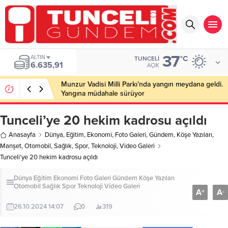
37
ALTIN
°C
TUNCELI
6.635,91
AÇIK
Munzur Vadisi Milli Parkı’nda yangın meydana geldi.
Yangına müdahale sürüyor
Tunceli’ye 20 hekim kadrosu açıldı
Anasayfa
Dünya
,
Eğitim
,
Ekonomi
,
Foto Galeri
,
Gündem
,
Köşe Yazıları
,
Manşet
,
Otomobil
,
Sağlık
,
Spor
,
Teknoloji
,
Video Galeri
Tunceli’ye 20 hekim kadrosu açıldı
Dünya
Eğitim
Ekonomi
Foto Galeri
Gündem
Köşe Yazıları
Otomobil
Sağlık
Spor
Teknoloji
Video Galeri
A
A
+
-
26.10.2024 14:07
0
319