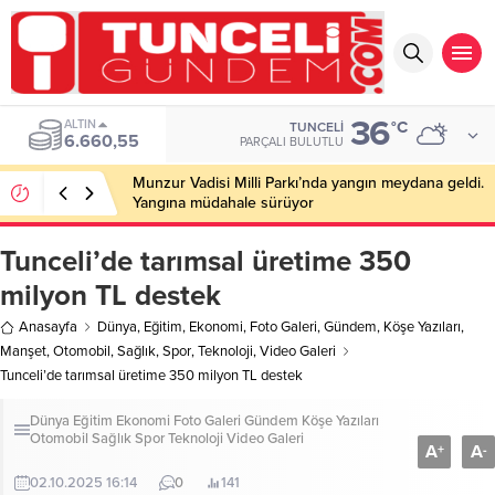
36
BIST
°C
TUNCELI
13.779,39
PARÇALI BULUTLU
Munzur Vadisi Milli Parkı’nda yangın meydana geldi.
Yangına müdahale sürüyor
Tunceli’de tarımsal üretime 350
milyon TL destek
Anasayfa
Dünya
,
Eğitim
,
Ekonomi
,
Foto Galeri
,
Gündem
,
Köşe Yazıları
,
Manşet
,
Otomobil
,
Sağlık
,
Spor
,
Teknoloji
,
Video Galeri
Tunceli’de tarımsal üretime 350 milyon TL destek
Dünya
Eğitim
Ekonomi
Foto Galeri
Gündem
Köşe Yazıları
Otomobil
Sağlık
Spor
Teknoloji
Video Galeri
A
A
+
-
02.10.2025 16:14
0
141