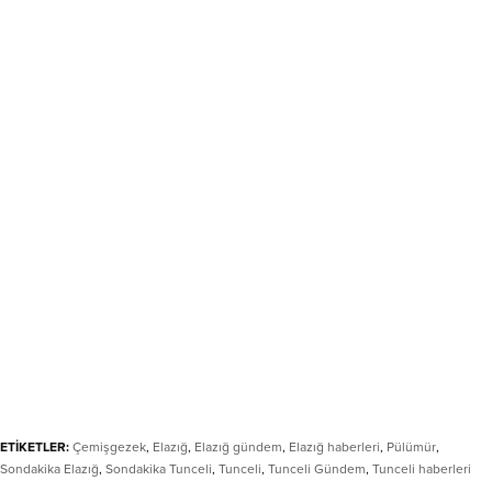
ETİKETLER:
Çemişgezek
,
Elazığ
,
Elazığ gündem
,
Elazığ haberleri
,
Pülümür
,
Sondakika Elazığ
,
Sondakika Tunceli
,
Tunceli
,
Tunceli Gündem
,
Tunceli haberleri