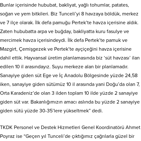
Bunlar içerisinde hububat, bakliyat, yağlı tohumlar, patates,
soğan ve yem bitkileri. Biz Tunceli’yi 8 havzaya böldük, merkez
ve 7 ilçe olarak. İlk defa pamuğu Pertek’te havza içerisine aldık.
Zaten hububatta arpa ve buğday, bakliyatta kuru fasulye ve
mercimek havza içerisindeydi. İlk defa Pertek’te pamuk ve
Mazgirt, Çemişgezek ve Pertek’te ayçiçeğini havza içerisine
dahil ettik. Hayvansal üretim planlamasında biz ‘süt havzası’ ilan
edilen 10 il arasındayız. Suyu merkeze alan bir planlamadır.
Sanayiye giden süt Ege ve İç Anadolu Bölgesinde yüzde 24,58
iken, sanayiye giden sütümüz 10 il arasında yani Doğu’da olan 7,
Orta Karadeniz’de olan 3 ilden toplam 10 ilde yüzde 2 sanayiye
giden süt var. Bakanlığımızın amacı aslında bu yüzde 2 sanayiye
giden sütü yüzde 30-35’lere yükseltmek” dedi.
TKDK Personel ve Destek Hizmetleri Genel Koordinatörü Ahmet
Poyraz ise “Geçen yıl Tunceli’de çıktığımız çağrılarla güzel bir