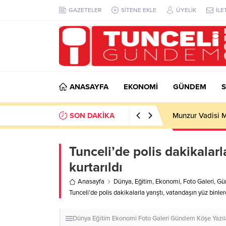
GAZETELER
SİTENE EKLE
ÜYELİK
İLE
ANASAYFA
EKONOMİ
GÜNDEM
S
SON DAKİKA
Munzur Vadisi M
Tunceli’de polis dakikalarla
kurtarıldı
Anasayfa
Dünya
,
Eğitim
,
Ekonomi
,
Foto Galeri
,
Gü
Tunceli’de polis dakikalarla yarıştı, vatandaşın yüz binlerc
Dünya
Eğitim
Ekonomi
Foto Galeri
Gündem
Köşe Yazıl