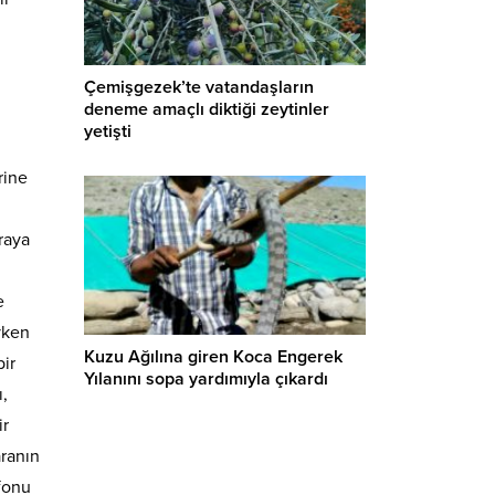
Çemişgezek’te vatandaşların
deneme amaçlı diktiği zeytinler
yetişti
rine
raya
e
yken
Kuzu Ağılına giren Koca Engerek
bir
Yılanını sopa yardımıyla çıkardı
,
ir
ranın
fonu