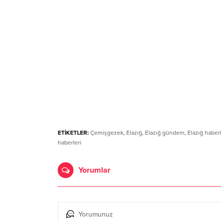
ETİKETLER:
Çemişgezek
,
Elazığ
,
Elazığ gündem
,
Elazığ haberl
haberleri
Yorumlar