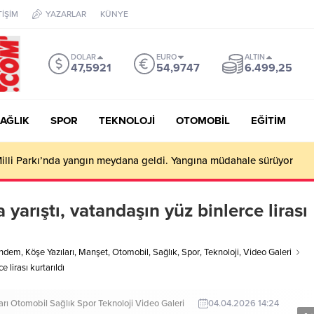
TİŞİM
YAZARLAR
KÜNYE
DOLAR
EURO
ALTIN
47,5921
54,9747
6.499,25
AĞLIK
SPOR
TEKNOLOJİ
OTOMOBİL
EĞİTİM
illi Parkı’nda yangın meydana geldi. Yangına müdahale sürüyor
 yarıştı, vatandaşın yüz binlerce lirası
ndem
,
Köşe Yazıları
,
Manşet
,
Otomobil
,
Sağlık
,
Spor
,
Teknoloji
,
Video Galeri
e lirası kurtarıldı
arı
Otomobil
Sağlık
Spor
Teknoloji
Video Galeri
04.04.2026 14:24