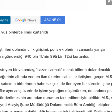
A
+
ABONE OL
aylaş
rilen dolandırıcılık girişimi, polis ekiplerinin zamanla yarışan
a gönderdiği 940 bin TL’nin 895 bin TL’si kurtarıldı.
eyen bir vatandaş, “sazan sarmalı” olarak bilinen dolandırıcılık
erinin altında verilen ilan üzerine satıcı ile iletişime geçen M.S
satıcının birbirinden habersiz şekilde ilerleyen bir sürecin içine g
flar aynı araç üzerinde işlem yaptığını düşünürken, dolandırıcı pa
 gönderilmesinin ardından durumun fark edilmesiyle birlikte M.S., 
ti Asayiş Şube Müdürlüğü Dolandırıcılık Büro Amirliği ekipleri
urup, paranın dağıtıldığı hesapları tek tek tespit etti. Polisin hız