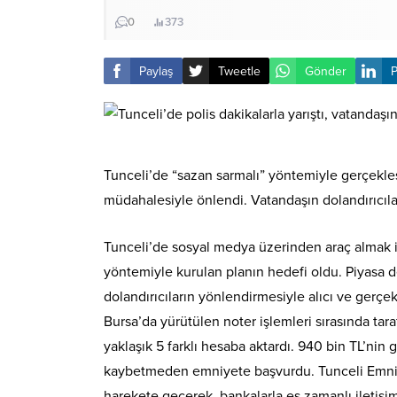
0
373
Paylaş
Tweetle
Gönder
P
Tunceli’de “sazan sarmalı” yöntemiyle gerçekleşti
müdahalesiyle önlendi. Vatandaşın dolandırıcılar
Tunceli’de sosyal medya üzerinden araç almak ist
yöntemiyle kurulan planın hedefi oldu. Piyasa değ
dolandırıcıların yönlendirmesiyle alıcı ve gerçek 
Bursa’da yürütülen noter işlemleri sırasında tara
yaklaşık 5 farklı hesaba aktardı. 940 bin TL’nin
kaybetmeden emniyete başvurdu. Tunceli Emniye
harekete geçerek, bankalarla eş zamanlı iletişim k