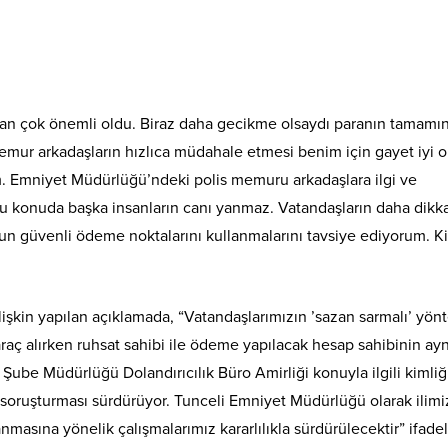
ndan çok önemli oldu. Biraz daha gecikme olsaydı paranın tamamın
memur arkadaşların hızlıca müdahale etmesi benim için gayet iyi o
m. Emniyet Müdürlüğü’ndeki polis memuru arkadaşlara ilgi ve
u konuda başka insanların canı yanmaz. Vatandaşların daha dikka
un güvenli ödeme noktalarını kullanmalarını tavsiye ediyorum. 
şkin yapılan açıklamada, “Vatandaşlarımızın ’sazan sarmalı’ yönt
aç alırken ruhsat sahibi ile ödeme yapılacak hesap sahibinin aynı
be Müdürlüğü Dolandırıcılık Büro Amirliği konuyla ilgili kimliği
ı soruşturması sürdürüyor. Tunceli Emniyet Müdürlüğü olarak ilimi
masına yönelik çalışmalarımız kararlılıkla sürdürülecektir” ifade