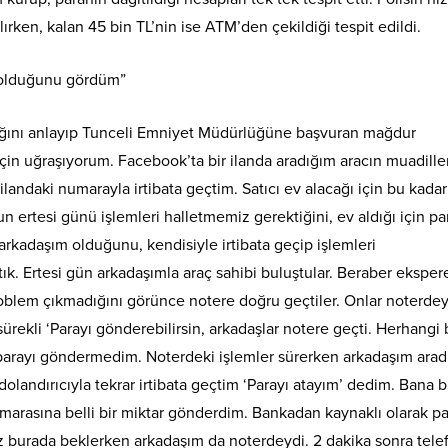
rken, kalan 45 bin TL’nin ise ATM’den çekildiği tespit edildi.
ş olduğunu gördüm”
dığını anlayıp Tunceli Emniyet Müdürlüğüne başvuran mağdur
çin uğraşıyorum. Facebook’ta bir ilanda aradığım aracın muadille
andaki numarayla irtibata geçtim. Satıcı ev alacağı için bu kadar
 ertesi günü işlemleri halletmemiz gerektiğini, ev aldığı için pa
arkadaşım olduğunu, kendisiyle irtibata geçip işlemleri
ık. Ertesi gün arkadaşımla araç sahibi buluştular. Beraber eksper
problem çıkmadığını görünce notere doğru geçtiler. Onlar noterde
sürekli ‘Parayı gönderebilirsin, arkadaşlar notere geçti. Herhangi 
arayı göndermedim. Noterdeki işlemler sürerken arkadaşım aradı
dolandırıcıyla tekrar irtibata geçtim ‘Parayı atayım’ dedim. Bana b
arasına belli bir miktar gönderdim. Bankadan kaynaklı olarak pa
z burada beklerken arkadaşım da noterdeydi. 2 dakika sonra tele