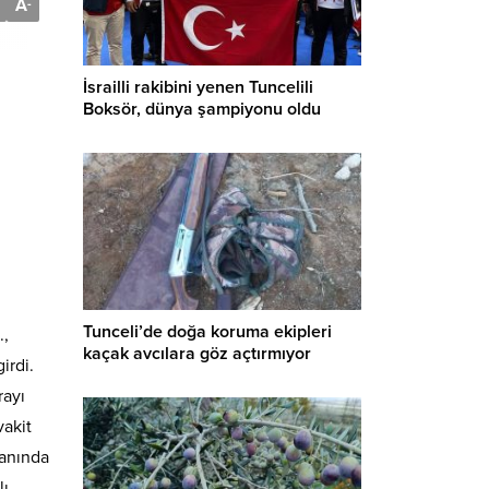
A
-
İsrailli rakibini yenen Tuncelili
Boksör, dünya şampiyonu oldu
Tunceli’de doğa koruma ekipleri
.,
kaçak avcılara göz açtırmıyor
irdi.
rayı
vakit
 anında
lı