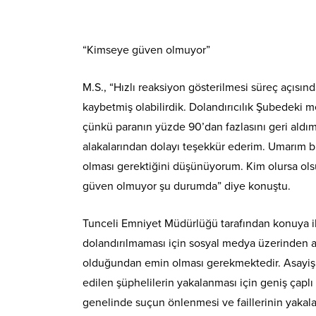
“Kimseye güven olmuyor”
M.S., “Hızlı reaksiyon gösterilmesi süreç açısı
kaybetmiş olabilirdik. Dolandırıcılık Şubedeki 
çünkü paranın yüzde 90’dan fazlasını geri aldı
alakalarından dolayı teşekkür ederim. Umarım b
olması gerektiğini düşünüyorum. Kim olursa ols
güven olmuyor şu durumda” diye konuştu.
Tunceli Emniyet Müdürlüğü tarafından konuya ili
dolandırılmaması için sosyal medya üzerinden ar
olduğundan emin olması gerekmektedir. Asayiş Şu
edilen şüphelilerin yakalanması için geniş çapl
genelinde suçun önlenmesi ve faillerinin yakalan