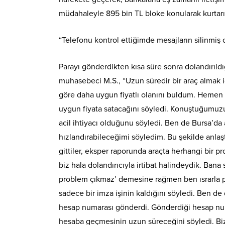
müdahaleyle 895 bin TL bloke konularak kurtarılı
“Telefonu kontrol ettiğimde mesajların silinmi
Parayı gönderdikten kısa süre sonra dolandırıl
muhasebeci M.S., “Uzun süredir bir araç almak i
göre daha uygun fiyatlı olanını buldum. Hemen il
uygun fiyata satacağını söyledi. Konuştuğumuzun
acil ihtiyacı olduğunu söyledi. Ben de Bursa’da 
hızlandırabileceğimi söyledim. Bu şekilde anlaşt
gittiler, eksper raporunda araçta herhangi bir 
biz hala dolandırıcıyla irtibat halindeydik. Bana 
problem çıkmaz’ demesine rağmen ben ısrarla p
sadece bir imza işinin kaldığını söyledi. Ben de 
hesap numarası gönderdi. Gönderdiği hesap num
hesaba geçmesinin uzun süreceğini söyledi. Bi