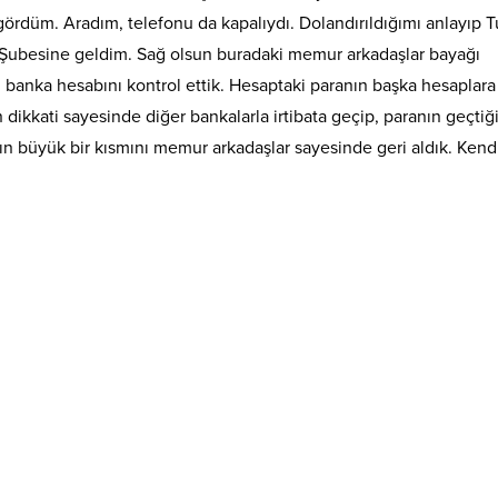
gördüm. Aradım, telefonu da kapalıydı. Dolandırıldığımı anlayıp T
 Şubesine geldim. Sağ olsun buradaki memur arkadaşlar bayağı
iği banka hesabını kontrol ettik. Hesaptaki paranın başka hesaplara
dikkati sayesinde diğer bankalarla irtibata geçip, paranın geçtiğ
 büyük bir kısmını memur arkadaşlar sayesinde geri aldık. Kend