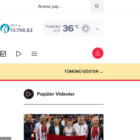
36
BIST
°C
TUNCELI
13.798,82
AÇIK
TÜMÜNÜ GÖSTER →
Popüler Videolar