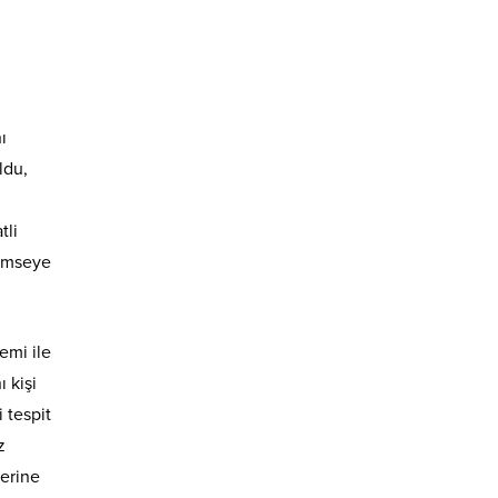
ı
ldu,
tli
Kimseye
emi ile
 kişi
 tespit
z
lerine