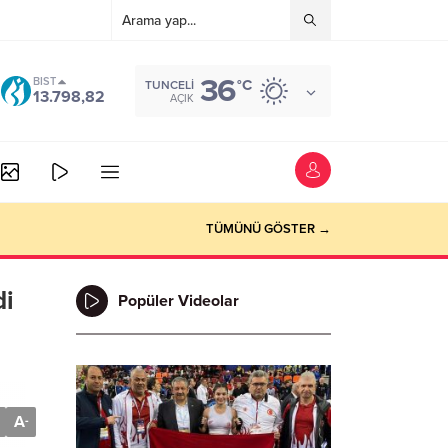
36
BIST
°C
TUNCELI
13.798,82
AÇIK
TÜMÜNÜ GÖSTER →
di
Popüler Videolar
A
-