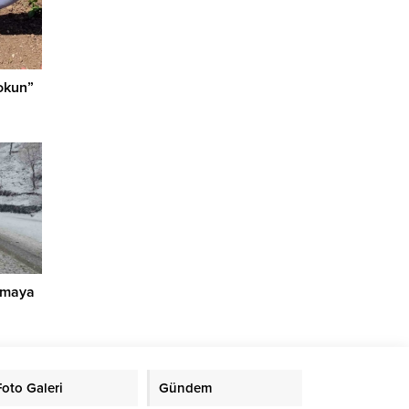
okun”
olmaya
Foto Galeri
Gündem