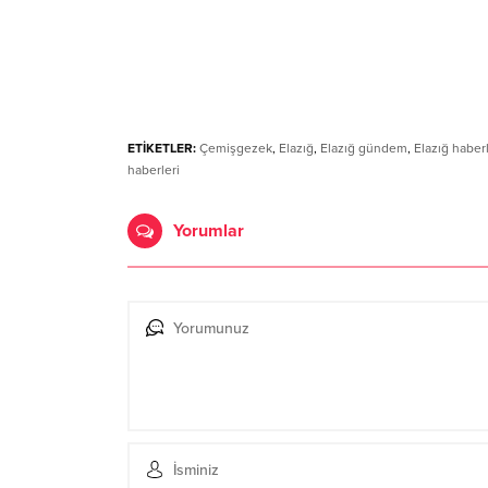
ETİKETLER:
Çemişgezek
,
Elazığ
,
Elazığ gündem
,
Elazığ haberl
haberleri
Yorumlar