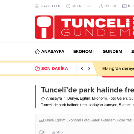
GAZETELER
SİTENE EKLE
ÜYELİK
İLE
ANASAYFA
EKONOMİ
GÜNDEM
S
SON DAKİKA
Elazığ’da derey
Tunceli’de park halinde fr
Anasayfa
Dünya
,
Eğitim
,
Ekonomi
,
Foto Galeri
,
Gü
Tunceli’de park halinde freni patlayan kamyon, 5 araca z
Dünya
Eğitim
Ekonomi
Foto Galeri
Gündem
Köşe Yazıl
0
566