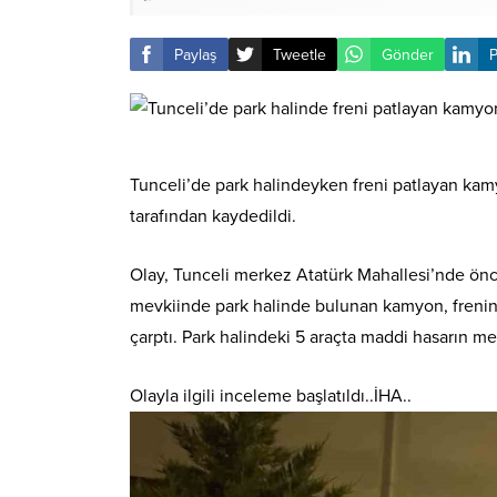
Paylaş
Tweetle
Gönder
P
Tunceli’de park halindeyken freni patlayan kamyo
tarafından kaydedildi.
Olay, Tunceli merkez Atatürk Mahallesi’nde önce
mevkiinde park halinde bulunan kamyon, frenini
çarptı. Park halindeki 5 araçta maddi hasarın me
Olayla ilgili inceleme başlatıldı..İHA..