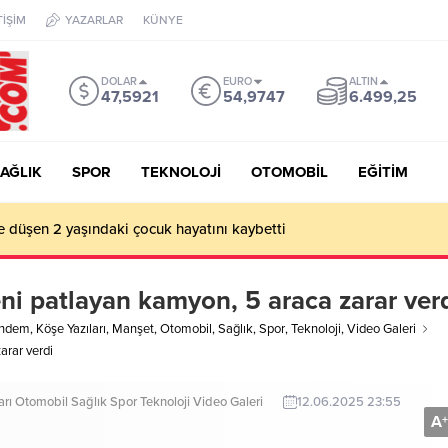
TİŞİM
YAZARLAR
KÜNYE
DOLAR
EURO
ALTIN
47,5921
54,9747
6.499,25
AĞLIK
SPOR
TEKNOLOJİ
OTOMOBİL
EĞİTİM
e düşen 2 yaşındaki çocuk hayatını kaybetti
eni patlayan kamyon, 5 araca zarar ver
ndem
,
Köşe Yazıları
,
Manşet
,
Otomobil
,
Sağlık
,
Spor
,
Teknoloji
,
Video Galeri
arar verdi
arı
Otomobil
Sağlık
Spor
Teknoloji
Video Galeri
12.06.2025 23:55
A
+