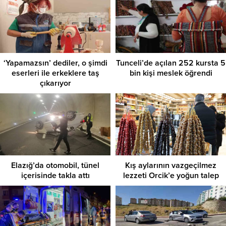
‘Yapamazsın’ dediler, o şimdi
Tunceli’de açılan 252 kursta 5
eserleri ile erkeklere taş
bin kişi meslek öğrendi
çıkarıyor
Elazığ’da otomobil, tünel
Kış aylarının vazgeçilmez
içerisinde takla attı
lezzeti Orcik’e yoğun talep