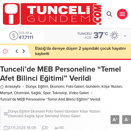
37
EURO
°C
TUNCELI
55,1881
AÇIK
Elazığ’da dereye düşen 2 yaşındaki çocuk hayatını
kaybetti
Tunceli’de MEB Personeline “Temel
Afet Bilinci Eğitimi” Verildi
Anasayfa
Dünya
,
Eğitim
,
Ekonomi
,
Foto Galeri
,
Gündem
,
Köşe Yazıları
,
Manşet
,
Otomobil
,
Sağlık
,
Spor
,
Teknoloji
,
Video Galeri
Tunceli’de MEB Personeline “Temel Afet Bilinci Eğitimi” Verildi
Dünya
Eğitim
Ekonomi
Foto Galeri
Gündem
Köşe Yazıları
Otomobil
Sağlık
Spor
Teknoloji
Video Galeri
A
A
+
-
27.11.2025 18:09
0
140