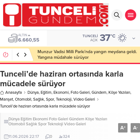
37
ALTIN
°C
TUNCELI
6.660,55
AÇIK
Munzur Vadisi Milli Parkı’nda yangın meydana geldi.
Yangına müdahale sürüyor
Tunceli’de haziran ortasında karla
mücadele sürüyor
Anasayfa
Dünya
,
Eğitim
,
Ekonomi
,
Foto Galeri
,
Gündem
,
Köşe Yazıları
,
Manşet
,
Otomobil
,
Sağlık
,
Spor
,
Teknoloji
,
Video Galeri
Tunceli’de haziran ortasında karla mücadele sürüyor
Dünya
Eğitim
Ekonomi
Foto Galeri
Gündem
Köşe Yazıları
Otomobil
Sağlık
Spor
Teknoloji
Video Galeri
A
A
+
-
11.06.2026 22:17
0
324