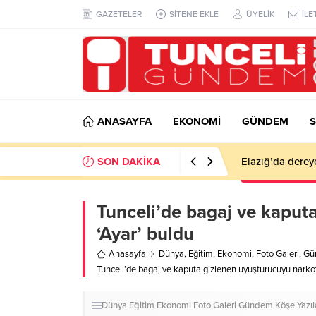
GAZETELER
SİTENE EKLE
ÜYELİK
İLE
ANASAYFA
EKONOMİ
GÜNDEM
S
SON DAKİKA
Elazığ’da derey
Tunceli’de bagaj ve kaput
‘Ayar’ buldu
Anasayfa
Dünya
,
Eğitim
,
Ekonomi
,
Foto Galeri
,
Gü
Tunceli’de bagaj ve kaputa gizlenen uyuşturucuyu narkot
Dünya
Eğitim
Ekonomi
Foto Galeri
Gündem
Köşe Yazıl