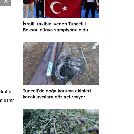
A
-
İsrailli rakibini yenen Tuncelili
Boksör, dünya şampiyonu oldu
Tunceli’de doğa koruma ekipleri
rkotik
kaçak avcılara göz açtırmıyor
m esrar