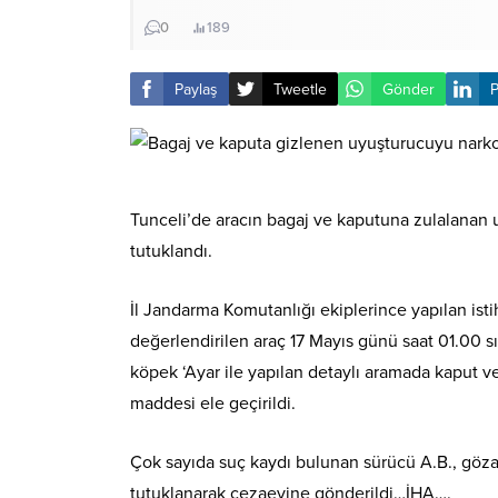
0
189
Paylaş
Tweetle
Gönder
P
Tunceli’de aracın bagaj ve kaputuna zulalanan 
tutuklandı.
İl Jandarma Komutanlığı ekiplerince yapılan ist
değerlendirilen araç 17 Mayıs günü saat 01.00 s
köpek ‘Ayar ile yapılan detaylı aramada kaput ve
maddesi ele geçirildi.
Çok sayıda suç kaydı bulunan sürücü A.B., gözalt
tutuklanarak cezaevine gönderildi…İHA….