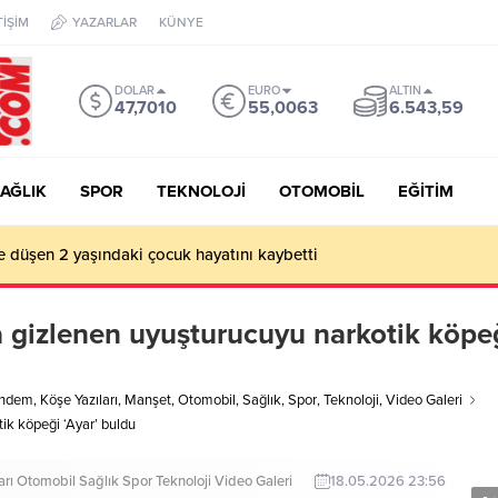
TİŞİM
YAZARLAR
KÜNYE
DOLAR
EURO
ALTIN
47,7010
55,0063
6.543,59
AĞLIK
SPOR
TEKNOLOJİ
OTOMOBİL
EĞİTİM
e düşen 2 yaşındaki çocuk hayatını kaybetti
a gizlenen uyuşturucuyu narkotik köpe
ndem
,
Köşe Yazıları
,
Manşet
,
Otomobil
,
Sağlık
,
Spor
,
Teknoloji
,
Video Galeri
ik köpeği ‘Ayar’ buldu
arı
Otomobil
Sağlık
Spor
Teknoloji
Video Galeri
18.05.2026 23:56