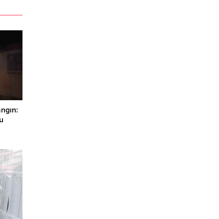
angın:
u