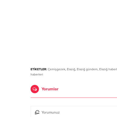
ETİKETLER:
Çemişgezek
,
Elazığ
,
Elazığ gündem
,
Elazığ haberl
haberleri
Yorumlar