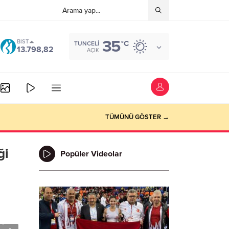
35
BIST
°C
TUNCELI
13.798,82
AÇIK
TÜMÜNÜ GÖSTER →
ği
Popüler Videolar