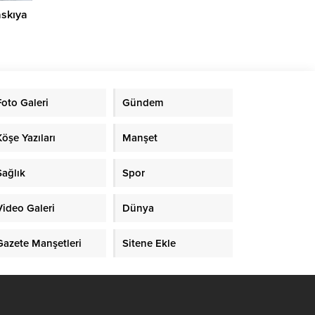
askıya
Foto Galeri
Gündem
Köşe Yazıları
Manşet
Sağlık
Spor
Video Galeri
Dünya
Gazete Manşetleri
Sitene Ekle