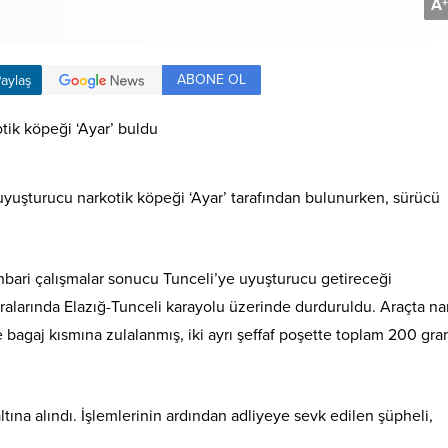
A
+
ABONE OL
aylaş
uyuşturucu narkotik köpeği ‘Ayar’ tarafından bulunurken, sürücü
ihbari çalışmalar sonucu Tunceli’ye uyuşturucu getireceği
ıralarında Elazığ-Tunceli karayolu üzerinde durduruldu. Araçta na
 bagaj kısmına zulalanmış, iki ayrı şeffaf poşette toplam 200 gra
ına alındı. İşlemlerinin ardından adliyeye sevk edilen şüpheli,