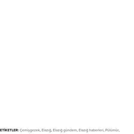
ETİKETLER:
Çemişgezek
,
Elazığ
,
Elazığ gündem
,
Elazığ haberleri
,
Pülümür
,