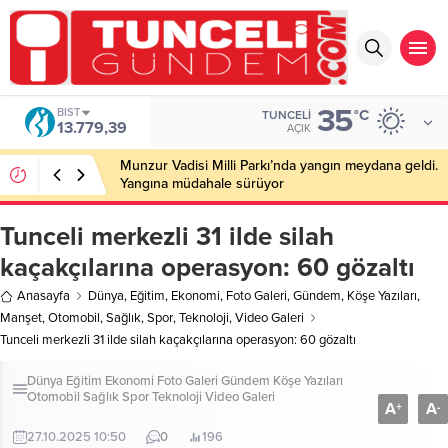
35
BIST
°C
TUNCELI
13.779,39
AÇIK
Munzur Vadisi Milli Parkı’nda yangın meydana geldi.
Yangına müdahale sürüyor
Tunceli merkezli 31 ilde silah
kaçakçılarına operasyon: 60 gözaltı
Anasayfa
Dünya
,
Eğitim
,
Ekonomi
,
Foto Galeri
,
Gündem
,
Köşe Yazıları
,
Manşet
,
Otomobil
,
Sağlık
,
Spor
,
Teknoloji
,
Video Galeri
Tunceli merkezli 31 ilde silah kaçakçılarına operasyon: 60 gözaltı
Dünya
Eğitim
Ekonomi
Foto Galeri
Gündem
Köşe Yazıları
Otomobil
Sağlık
Spor
Teknoloji
Video Galeri
A
A
+
-
27.10.2025 10:50
0
196