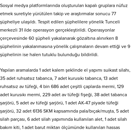
Sosyal medya platformlarında oluşturulan kapalı gruplara nüfuz
etmek suretiyle yürütülen takip ve araştırmalar sonucu 77
şüpheliye ulaşıldı. Tespit edilen şüphelilere yönelik Tunceli
merkezli 31 ilde operasyon gerçekleştirildi. Operasyonlar
çerçevesinde 60 şüpheli yakalanarak gözaltına alınırken 8
şüphelinin yakalanmasına yönelik çalışmaların devam ettiği ve 9
şüphelinin ise halen tutuklu bulunduğu bildirildi.
Yapılan aramalarda 1 adet kalem şeklinde el yapımı suikast silahı,
35 adet ruhsatsız tabanca, 7 adet kurusıkı tabanca, 13 adet
ruhsatsız av tüfeği, 4 bin 686 adet çeşitli çaplarda mermi, 129
adet kurusıkı mermi, 229 adet av tüfeği fişeği, 38 adet tabanca
şarjörü, 5 adet av tüfeği şarjörü, 1 adet AK-47 piyade tüfeği
şarjörü, 32 adet 6136 SKM kapsamında pala/bıçak/muşta, 5 adet
silah parçası, 6 adet silah yapımında kullanılan alet, 1 adet silah
bakım kiti, 1 adet barut miktarı ölçümünde kullanılan hassas