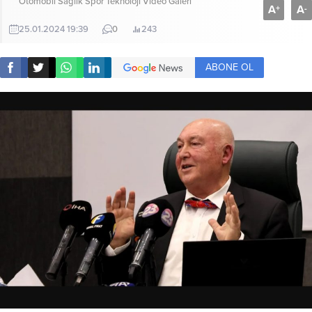
Otomobil
Sağlık
Spor
Teknoloji
Video Galeri
A
A
+
-
25.01.2024 19:39
0
243
ABONE OL