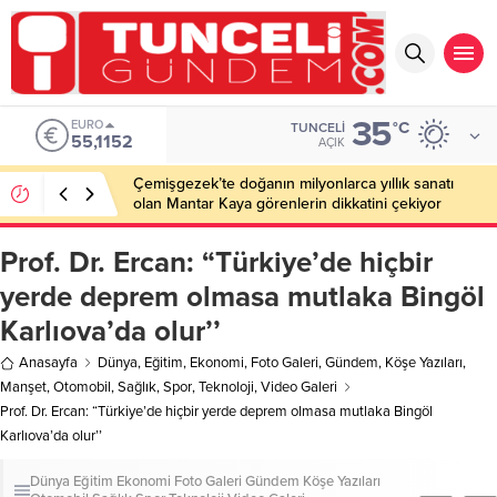
35
EURO
°C
TUNCELI
55,1152
AÇIK
Çemişgezek’te doğanın milyonlarca yıllık sanatı
olan Mantar Kaya görenlerin dikkatini çekiyor
Prof. Dr. Ercan: “Türkiye’de hiçbir
yerde deprem olmasa mutlaka Bingöl
Karlıova’da olur’’
Anasayfa
Dünya
,
Eğitim
,
Ekonomi
,
Foto Galeri
,
Gündem
,
Köşe Yazıları
,
Manşet
,
Otomobil
,
Sağlık
,
Spor
,
Teknoloji
,
Video Galeri
Prof. Dr. Ercan: “Türkiye’de hiçbir yerde deprem olmasa mutlaka Bingöl
Karlıova’da olur’’
Dünya
Eğitim
Ekonomi
Foto Galeri
Gündem
Köşe Yazıları