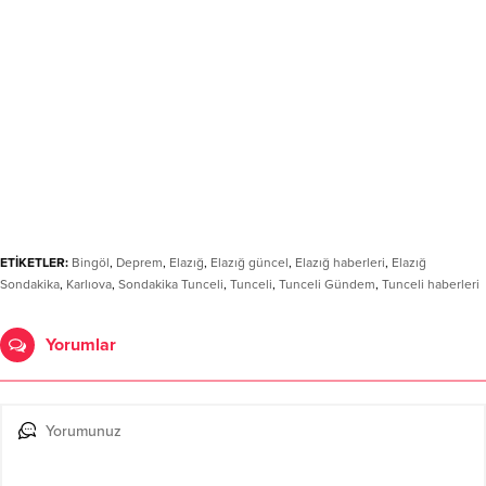
ETİKETLER:
Bingöl
,
Deprem
,
Elazığ
,
Elazığ güncel
,
Elazığ haberleri
,
Elazığ
Sondakika
,
Karlıova
,
Sondakika Tunceli
,
Tunceli
,
Tunceli Gündem
,
Tunceli haberleri
Yorumlar