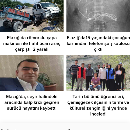
Elazığ’da römorklu çapa
Elazığ’da15 yaşındaki çocuğun
makinesi ile hafif ticari araç
karnından telefon şarj kablosu
çarpıştı: 2 yaralı
çıktı
Elazığ’da, seyir halindeki
Tarih bölümü öğrencileri,
aracında kalp krizi geçiren
Çemişgezek ilçesinin tarihi ve
sürücü hayatını kaybetti
kültürel zenginliğini yerinde
inceledi