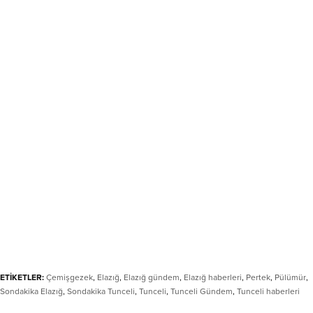
ETİKETLER:
Çemişgezek
,
Elazığ
,
Elazığ gündem
,
Elazığ haberleri
,
Pertek
,
Pülümür
,
Sondakika Elazığ
,
Sondakika Tunceli
,
Tunceli
,
Tunceli Gündem
,
Tunceli haberleri