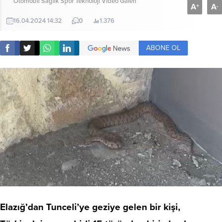
Otomobil
Sağlık
Spor
Teknoloji
Video Galeri
A
A
+
-
16.04.2024 14:32
0
1.376
ABONE OL
Elazığ’dan Tunceli’ye geziye gelen bir kişi,