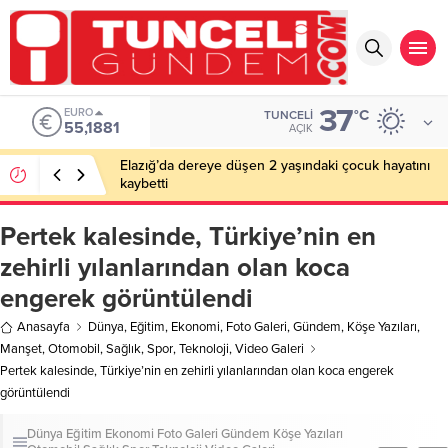
37
EURO
°C
TUNCELI
55,1881
AÇIK
Elazığ’da dereye düşen 2 yaşındaki çocuk hayatını
kaybetti
Pertek kalesinde, Türkiye’nin en
zehirli yılanlarından olan koca
engerek görüntülendi
Anasayfa
Dünya
,
Eğitim
,
Ekonomi
,
Foto Galeri
,
Gündem
,
Köşe Yazıları
,
Manşet
,
Otomobil
,
Sağlık
,
Spor
,
Teknoloji
,
Video Galeri
Pertek kalesinde, Türkiye’nin en zehirli yılanlarından olan koca engerek
görüntülendi
Dünya
Eğitim
Ekonomi
Foto Galeri
Gündem
Köşe Yazıları