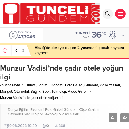
36
DOLAR
°C
TUNCELI
47,7046
AÇIK
Elazığ’da dereye düşen 2 yaşındaki çocuk hayatını
kaybetti
Munzur Vadisi’nde çadır otele yoğun
ilgi
Anasayfa
Dünya
,
Eğitim
,
Ekonomi
,
Foto Galeri
,
Gündem
,
Köşe Yazıları
,
Manşet
,
Otomobil
,
Sağlık
,
Spor
,
Teknoloji
,
Video Galeri
Munzur Vadisi’nde çadır otele yoğun ilgi
Dünya
Eğitim
Ekonomi
Foto Galeri
Gündem
Köşe Yazıları
Otomobil
Sağlık
Spor
Teknoloji
Video Galeri
A
A
+
-
10.08.2023 19:29
0
368