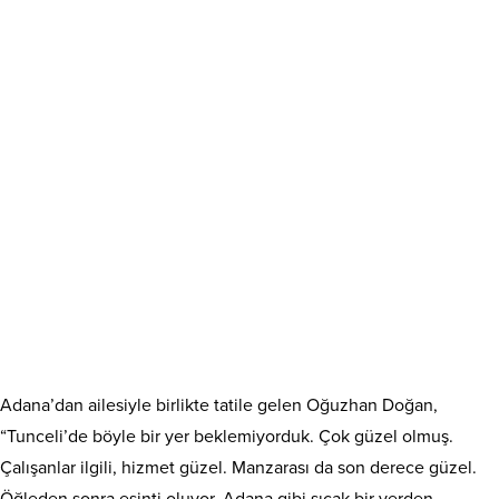
Adana’dan ailesiyle birlikte tatile gelen Oğuzhan Doğan,
“Tunceli’de böyle bir yer beklemiyorduk. Çok güzel olmuş.
Çalışanlar ilgili, hizmet güzel. Manzarası da son derece güzel.
Öğleden sonra esinti oluyor. Adana gibi sıcak bir yerden