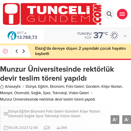
37
BIST
°C
TUNCELI
13.788,73
AÇIK
Elazığ’da dereye düşen 2 yaşındaki çocuk hayatını
kaybetti
Munzur Üniversitesinde rektörlük
devir teslim töreni yapıldı
Anasayfa
Dünya
,
Eğitim
,
Ekonomi
,
Foto Galeri
,
Gündem
,
Köşe Yazıları
,
Manşet
,
Otomobil
,
Sağlık
,
Spor
,
Teknoloji
,
Video Galeri
Munzur Üniversitesinde rektörlük devir teslim töreni yapıldı
Dünya
Eğitim
Ekonomi
Foto Galeri
Gündem
Köşe Yazıları
Otomobil
Sağlık
Spor
Teknoloji
Video Galeri
A
A
+
-
09.06.2023 12:45
0
286