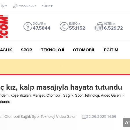
TİŞİM
YAZARLAR
KÜNYE
DOLAR
EURO
ALTIN
47,5844
55,1152
6.529,72
AĞLIK
SPOR
TEKNOLOJİ
OTOMOBİL
EĞİTİM
e düşen 2 yaşındaki çocuk hayatını kaybetti
 kız, kalp masajıyla hayata tutundu
ndem
,
Köşe Yazıları
,
Manşet
,
Otomobil
,
Sağlık
,
Spor
,
Teknoloji
,
Video Galeri
tutundu
arı
Otomobil
Sağlık
Spor
Teknoloji
Video Galeri
22.06.2025 14:56
A
+