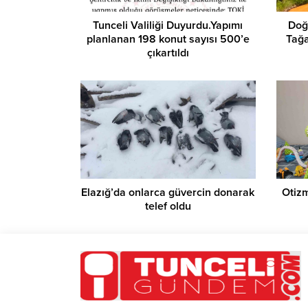
Tunceli Valiliği Duyurdu.Yapımı
Doğa
planlanan 198 konut sayısı 500’e
Tağa
çıkartıldı
Elazığ’da onlarca güvercin donarak
Otizm
telef oldu