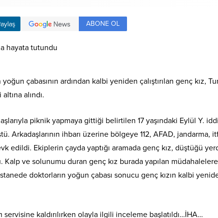
ABONE OL
aylaş
yoğun çabasının ardından kalbi yeniden çalıştırılan genç kız, Tu
altına alındı.
rıyla piknik yapmaya gittiği belirtilen 17 yaşındaki Eylül Y. idd
. Arkadaşlarının ihbarı üzerine bölgeye 112, AFAD, jandarma, it
k edildi. Ekiplerin çayda yaptığı aramada genç kız, düştüğü ye
du. Kalp ve solunumu duran genç kız burada yapılan müdahaleler
stanede doktorların yoğun çabası sonucu genç kızın kalbi yenid
ervisine kaldırılırken olayla ilgili inceleme başlatıldı…İHA…