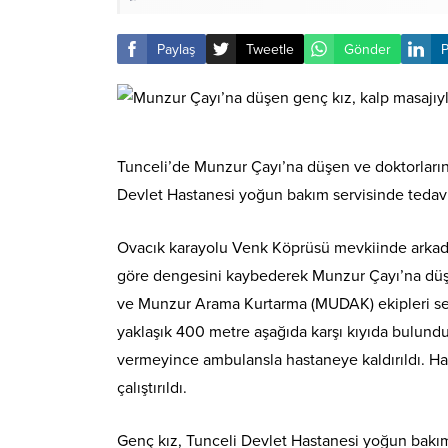
Paylaş
Tweetle
Gönder
P
Tunceli’de Munzur Çayı’na düşen ve doktorların 
Devlet Hastanesi yoğun bakım servisinde tedavi 
Ovacık karayolu Venk Köprüsü mevkiinde arkadaşla
göre dengesini kaybederek Munzur Çayı’na düştü
ve Munzur Arama Kurtarma (MUDAK) ekipleri sev
yaklaşık 400 metre aşağıda karşı kıyıda bulun
vermeyince ambulansla hastaneye kaldırıldı. Ha
çalıştırıldı.
Genç kız, Tunceli Devlet Hastanesi yoğun bakım s