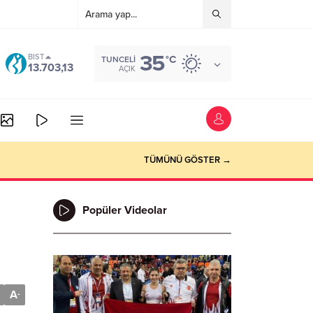
35
BIST
°C
TUNCELI
13.703,13
AÇIK
TÜMÜNÜ GÖSTER →
Popüler Videolar
A
-