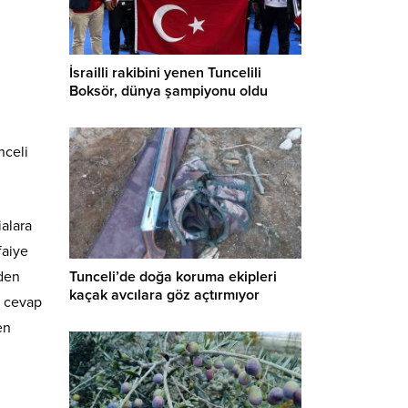
İsrailli rakibini yenen Tuncelili
Boksör, dünya şampiyonu oldu
nceli
ialara
faiye
Tunceli’de doğa koruma ekipleri
rden
kaçak avcılara göz açtırmıyor
e cevap
en