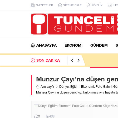
GAZETELER
SİTENE EKLE
ÜYELİK
İLE
ANASAYFA
EKONOMİ
GÜNDEM
S
SON DAKİKA
Elazığ’da derey
Munzur Çayı’na düşen genç
Anasayfa
Dünya
,
Eğitim
,
Ekonomi
,
Foto Galeri
,
Gü
Munzur Çayı’na düşen genç kız, kalp masajıyla hayata 
Dünya
Eğitim
Ekonomi
Foto Galeri
Gündem
Köşe Yazıl
0
433