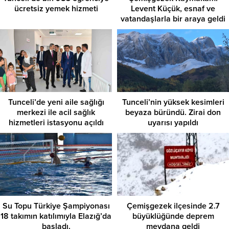
ücretsiz yemek hizmeti
Levent Küçük, esnaf ve
vatandaşlarla bir araya geldi
Tunceli’de yeni aile sağlığı
Tunceli’nin yüksek kesimleri
merkezi ile acil sağlık
beyaza büründü. Zirai don
hizmetleri istasyonu açıldı
uyarısı yapıldı
Su Topu Türkiye Şampiyonası
Çemişgezek ilçesinde 2.7
18 takımın katılımıyla Elazığ’da
büyüklüğünde deprem
başladı.
meydana geldi