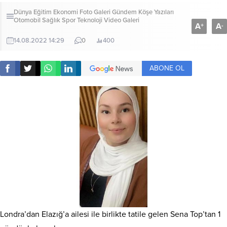
Dünya
Eğitim
Ekonomi
Foto Galeri
Gündem
Köşe Yazıları
Otomobil
Sağlık
Spor
Teknoloji
Video Galeri
A
A
+
-
14.08.2022 14:29
0
400
ABONE OL
Londra’dan Elazığ’a ailesi ile birlikte tatile gelen Sena Top’tan 1