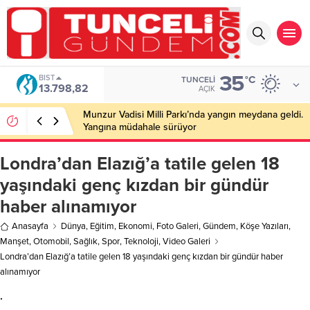
35
BIST
°C
TUNCELI
13.798,82
AÇIK
Munzur Vadisi Milli Parkı’nda yangın meydana geldi.
Yangına müdahale sürüyor
Londra’dan Elazığ’a tatile gelen 18
yaşındaki genç kızdan bir gündür
haber alınamıyor
Anasayfa
Dünya
,
Eğitim
,
Ekonomi
,
Foto Galeri
,
Gündem
,
Köşe Yazıları
,
Manşet
,
Otomobil
,
Sağlık
,
Spor
,
Teknoloji
,
Video Galeri
Londra’dan Elazığ’a tatile gelen 18 yaşındaki genç kızdan bir gündür haber
alınamıyor
.