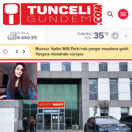
35
ALTIN
°C
TUNCELI
6.660,55
AÇIK
Munzur Vadisi Milli Parkı’nda yangın meydana geldi.
Yangına müdahale sürüyor