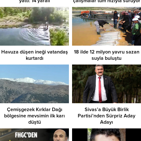
yattı: 14 yaralı
çalışmalar tüm hızıyla sürüyor
Havuza düşen ineği vatandaş
18 ilde 12 milyon yavru sazan
kurtardı
suyla buluştu
Çemişgezek Kırklar Dağı
Sivas’a Büyük Birlik
bölgesine mevsimin ilk karı
Partisi’nden Sürpriz Aday
düştü
Adayı