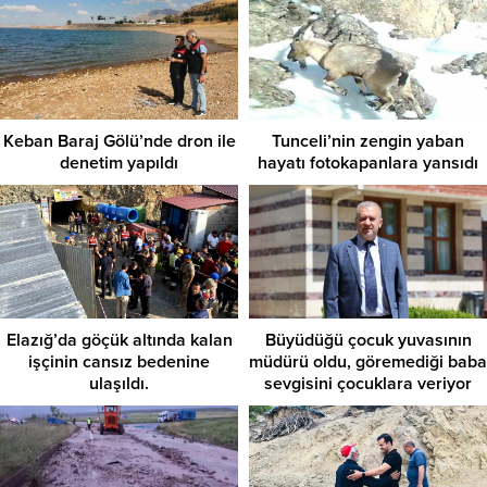
Keban Baraj Gölü’nde dron ile
Tunceli’nin zengin yaban
denetim yapıldı
hayatı fotokapanlara yansıdı
Elazığ’da göçük altında kalan
Büyüdüğü çocuk yuvasının
işçinin cansız bedenine
müdürü oldu, göremediği baba
ulaşıldı.
sevgisini çocuklara veriyor