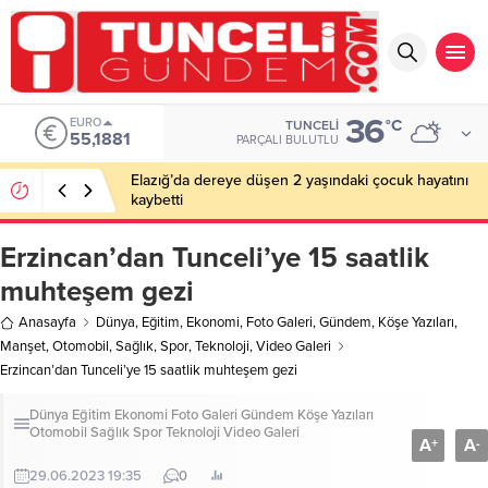
36
EURO
°C
TUNCELI
55,1881
PARÇALI BULUTLU
Elazığ’da dereye düşen 2 yaşındaki çocuk hayatını
kaybetti
Erzincan’dan Tunceli’ye 15 saatlik
muhteşem gezi
Anasayfa
Dünya
,
Eğitim
,
Ekonomi
,
Foto Galeri
,
Gündem
,
Köşe Yazıları
,
Manşet
,
Otomobil
,
Sağlık
,
Spor
,
Teknoloji
,
Video Galeri
Erzincan’dan Tunceli’ye 15 saatlik muhteşem gezi
Dünya
Eğitim
Ekonomi
Foto Galeri
Gündem
Köşe Yazıları
Otomobil
Sağlık
Spor
Teknoloji
Video Galeri
A
A
+
-
29.06.2023 19:35
0