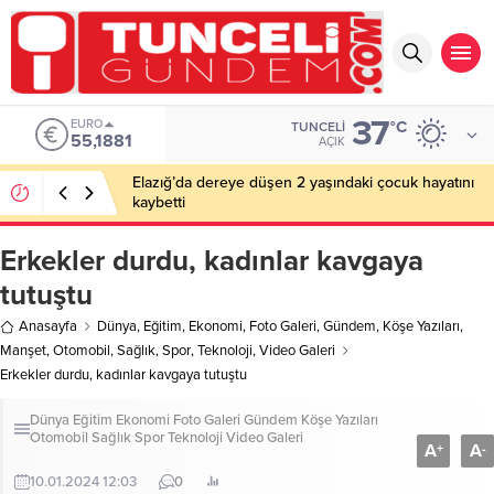
37
EURO
°C
TUNCELI
55,1881
AÇIK
Elazığ’da dereye düşen 2 yaşındaki çocuk hayatını
kaybetti
Erkekler durdu, kadınlar kavgaya
tutuştu
Anasayfa
Dünya
,
Eğitim
,
Ekonomi
,
Foto Galeri
,
Gündem
,
Köşe Yazıları
,
Manşet
,
Otomobil
,
Sağlık
,
Spor
,
Teknoloji
,
Video Galeri
Erkekler durdu, kadınlar kavgaya tutuştu
Dünya
Eğitim
Ekonomi
Foto Galeri
Gündem
Köşe Yazıları
Otomobil
Sağlık
Spor
Teknoloji
Video Galeri
A
A
+
-
10.01.2024 12:03
0