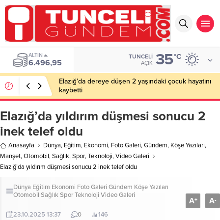
35
ALTIN
°C
TUNCELI
6.496,95
AÇIK
Elazığ’da dereye düşen 2 yaşındaki çocuk hayatını
kaybetti
Elazığ’da yıldırım düşmesi sonucu 2
inek telef oldu
Anasayfa
Dünya
,
Eğitim
,
Ekonomi
,
Foto Galeri
,
Gündem
,
Köşe Yazıları
,
Manşet
,
Otomobil
,
Sağlık
,
Spor
,
Teknoloji
,
Video Galeri
Elazığ’da yıldırım düşmesi sonucu 2 inek telef oldu
Dünya
Eğitim
Ekonomi
Foto Galeri
Gündem
Köşe Yazıları
Otomobil
Sağlık
Spor
Teknoloji
Video Galeri
A
A
+
-
23.10.2025 13:37
0
146