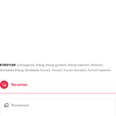
ETİKETLER:
Çemişgezek
,
Elazığ
,
Elazığ gündem
,
Elazığ haberleri
,
Pülümür
,
Sondakika Elazığ
,
Sondakika Tunceli
,
Tunceli
,
Tunceli Gündem
,
Tunceli haberleri
Yorumlar