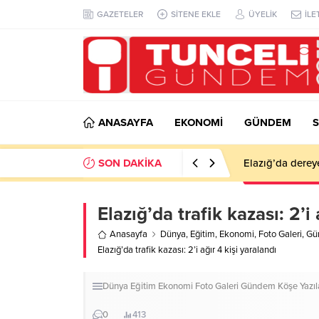
GAZETELER
SİTENE EKLE
ÜYELİK
İLE
ANASAYFA
EKONOMİ
GÜNDEM
S
SON DAKİKA
Çemişgezek’te d
Elazığ’da trafik kazası: 2’i 
Anasayfa
Dünya
,
Eğitim
,
Ekonomi
,
Foto Galeri
,
Gü
Elazığ’da trafik kazası: 2’i ağır 4 kişi yaralandı
Dünya
Eğitim
Ekonomi
Foto Galeri
Gündem
Köşe Yazıl
0
413