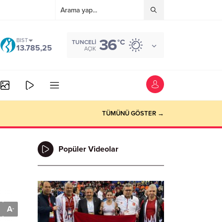
36
BIST
°C
TUNCELI
13.785,25
AÇIK
ini çekiyor
TÜMÜNÜ GÖSTER →
Popüler Videolar
A
-