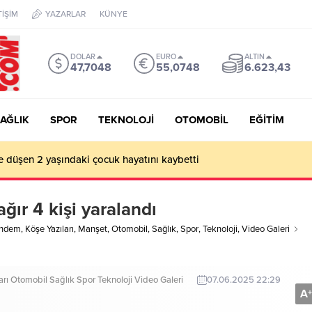
TİŞİM
YAZARLAR
KÜNYE
DOLAR
EURO
ALTIN
47,7048
55,0748
6.623,43
AĞLIK
SPOR
TEKNOLOJİ
OTOMOBİL
EĞİTİM
oğanın milyonlarca yıllık sanatı olan Mantar Kaya görenlerin dikkat
ağır 4 kişi yaralandı
ndem
,
Köşe Yazıları
,
Manşet
,
Otomobil
,
Sağlık
,
Spor
,
Teknoloji
,
Video Galeri
arı
Otomobil
Sağlık
Spor
Teknoloji
Video Galeri
07.06.2025 22:29
A
+