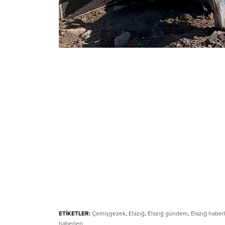
ETİKETLER:
Çemişgezek
,
Elazığ
,
Elazığ gündem
,
Elazığ haberl
haberleri