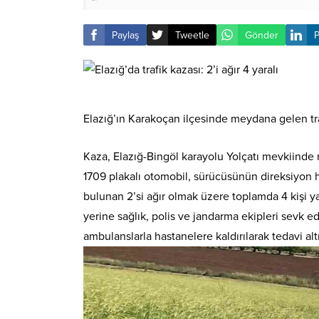
Paylaş
Tweetle
Gönder
P
Elazığ’ın Karakoçan ilçesinde meydana gelen tra
Kaza, Elazığ-Bingöl karayolu Yolçatı mevkiinde
1709 plakalı otomobil, sürücüsünün direksiyon
bulunan 2’si ağır olmak üzere toplamda 4 kişi y
yerine sağlık, polis ve jandarma ekipleri sevk ed
ambulanslarla hastanelere kaldırılarak tedavi al