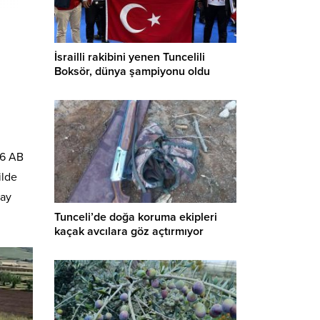
İsrailli rakibini yenen Tuncelili
Boksör, dünya şampiyonu oldu
06 AB
ilde
lay
Tunceli’de doğa koruma ekipleri
kaçak avcılara göz açtırmıyor