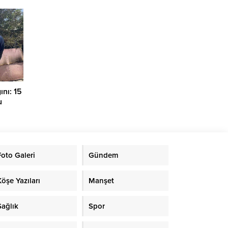
ını: 15
u
Foto Galeri
Gündem
Köşe Yazıları
Manşet
Sağlık
Spor