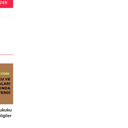
hukuku
lgiler