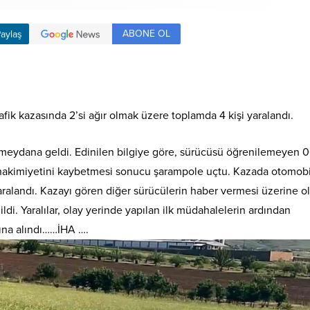
ABONE OL
aylaş
fik kazasında 2’si ağır olmak üzere toplamda 4 kişi yaralandı.
 meydana geldi. Edinilen bilgiye göre, sürücüsü öğrenilemeyen 
 hakimiyetini kaybetmesi sonucu şarampole uçtu. Kazada otomob
aralandı. Kazayı gören diğer sürücülerin haber vermesi üzerine o
ildi. Yaralılar, olay yerinde yapılan ilk müdahalelerin ardından
tına alındı……İHA ….