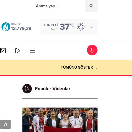
37
BIST
°C
TUNCELI
13.779,39
AÇIK
TÜMÜNÜ GÖSTER →
Popüler Videolar
A
-