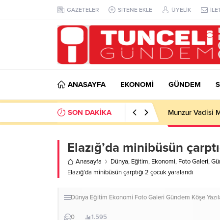
GAZETELER
SİTENE EKLE
ÜYELİK
İLE
ANASAYFA
EKONOMİ
GÜNDEM
S
SON DAKİKA
Munzur Vadisi M
Elazığ’da minibüsün çarptı
Anasayfa
Dünya
,
Eğitim
,
Ekonomi
,
Foto Galeri
,
Gü
Elazığ’da minibüsün çarptığı 2 çocuk yaralandı
Dünya
Eğitim
Ekonomi
Foto Galeri
Gündem
Köşe Yazıl
0
1.595