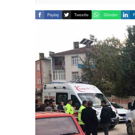
Paylaş
Tweetle
Gönder
P