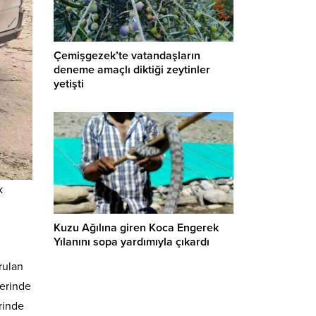
Çemişgezek’te vatandaşların
deneme amaçlı diktiği zeytinler
yetişti
k
Kuzu Ağılına giren Koca Engerek
Yılanını sopa yardımıyla çıkardı
rulan
yerinde
erinde