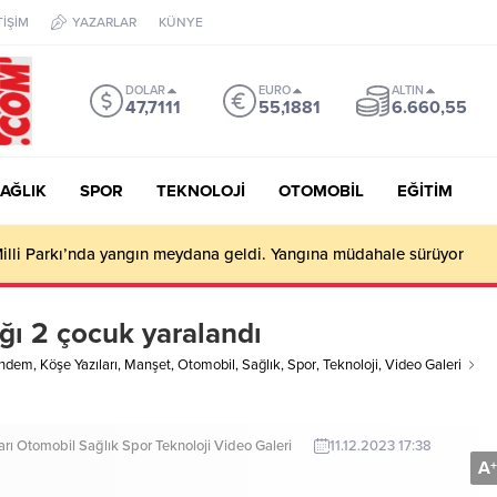
TİŞİM
YAZARLAR
KÜNYE
DOLAR
EURO
ALTIN
47,7111
55,1881
6.660,55
AĞLIK
SPOR
TEKNOLOJİ
OTOMOBİL
EĞİTİM
illi Parkı’nda yangın meydana geldi. Yangına müdahale sürüyor
ğı 2 çocuk yaralandı
ndem
,
Köşe Yazıları
,
Manşet
,
Otomobil
,
Sağlık
,
Spor
,
Teknoloji
,
Video Galeri
arı
Otomobil
Sağlık
Spor
Teknoloji
Video Galeri
11.12.2023 17:38
A
+