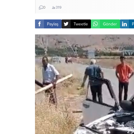
0
319
Paylaş
Tweetle
Gönder
P