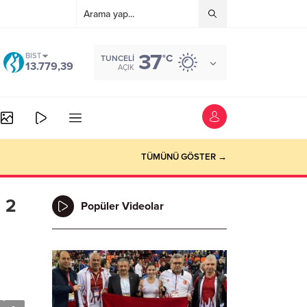
37
BIST
°C
TUNCELI
13.779,39
AÇIK
TÜMÜNÜ GÖSTER →
, 2
Popüler Videolar