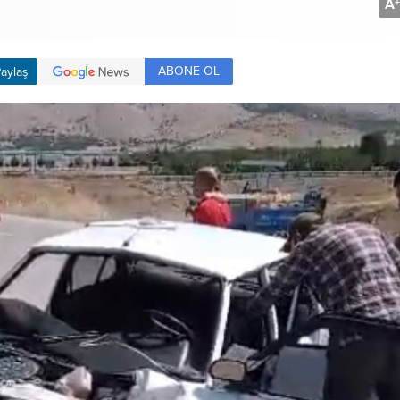
A
+
ABONE OL
aylaş