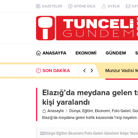
GAZETELER
SİTENE EKLE
ÜYELİK
İLE
ANASAYFA
EKONOMİ
GÜNDEM
S
SON DAKİKA
Munzur Vadisi M
Elazığ’da meydana gelen tra
kişi yaralandı
Anasayfa
Dünya
,
Eğitim
,
Ekonomi
,
Foto Galeri
,
Gü
Elazığ’da meydana gelen trafik kazasında 1 kişi hayatını k
Dünya
Eğitim
Ekonomi
Foto Galeri
Gündem
Köşe Yazıl