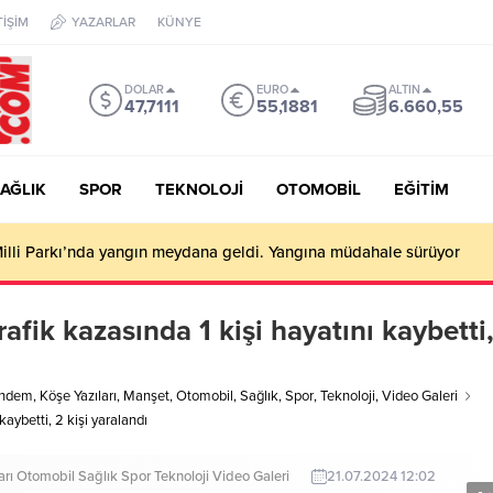
TİŞİM
YAZARLAR
KÜNYE
DOLAR
EURO
ALTIN
47,7111
55,1881
6.660,55
AĞLIK
SPOR
TEKNOLOJİ
OTOMOBİL
EĞİTİM
illi Parkı’nda yangın meydana geldi. Yangına müdahale sürüyor
fik kazasında 1 kişi hayatını kaybetti
ndem
,
Köşe Yazıları
,
Manşet
,
Otomobil
,
Sağlık
,
Spor
,
Teknoloji
,
Video Galeri
aybetti, 2 kişi yaralandı
arı
Otomobil
Sağlık
Spor
Teknoloji
Video Galeri
21.07.2024 12:02