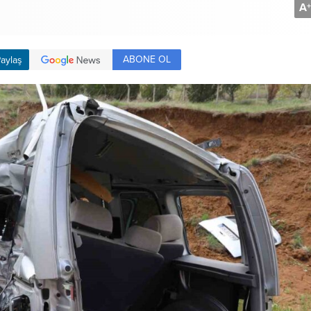
A
+
ABONE OL
aylaş