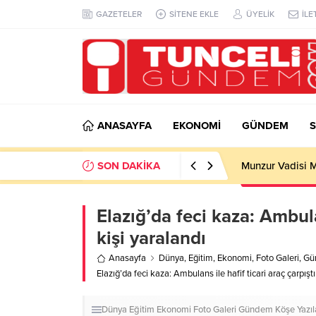
GAZETELER
SİTENE EKLE
ÜYELİK
İLE
ANASAYFA
EKONOMİ
GÜNDEM
S
SON DAKİKA
Elazığ’da derey
Elazığ’da feci kaza: Ambulan
kişi yaralandı
Anasayfa
Dünya
,
Eğitim
,
Ekonomi
,
Foto Galeri
,
Gü
Elazığ’da feci kaza: Ambulans ile hafif ticari araç çarpıştı
Dünya
Eğitim
Ekonomi
Foto Galeri
Gündem
Köşe Yazıl