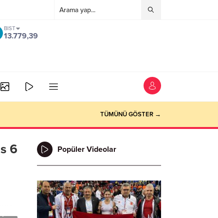
BIST
13.779,39
TÜMÜNÜ GÖSTER →
is 6
Popüler Videolar