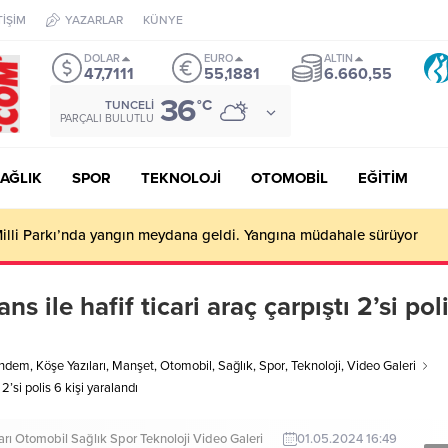
TİŞİM
YAZARLAR
KÜNYE
DOLAR
EURO
ALTIN
47,7111
55,1881
6.660,55
36
°C
TUNCELI
PARÇALI BULUTLU
AĞLIK
SPOR
TEKNOLOJİ
OTOMOBİL
EĞİTİM
e düşen 2 yaşındaki çocuk hayatını kaybetti
s ile hafif ticari araç çarpıştı 2’si pol
ndem
,
Köşe Yazıları
,
Manşet
,
Otomobil
,
Sağlık
,
Spor
,
Teknoloji
,
Video Galeri
 2’si polis 6 kişi yaralandı
arı
Otomobil
Sağlık
Spor
Teknoloji
Video Galeri
01.05.2024 16:49