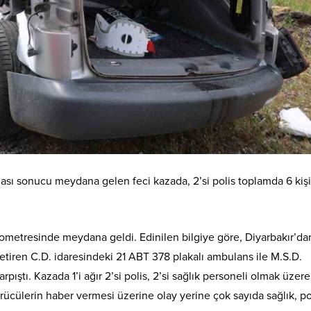
şması sonucu meydana gelen feci kazada, 2’si polis toplamda 6 kişi
lometresinde meydana geldi. Edinilen bilgiye göre, Diyarbakır’da
 getiren C.D. idaresindeki 21 ABT 378 plakalı ambulans ile M.S.D.
rpıştı. Kazada 1’i ağır 2’si polis, 2’si sağlık personeli olmak üzere
rücülerin haber vermesi üzerine olay yerine çok sayıda sağlık, po