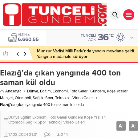
36
ALTIN
°C
TUNCELI
6.660,55
AÇIK
Munzur Vadisi Milli Parkı’nda yangın meydana geldi.
Yangına müdahale sürüyor
Elazığ’da çıkan yangında 400 ton
saman kül oldu
Anasayfa
Dünya
,
Eğitim
,
Ekonomi
,
Foto Galeri
,
Gündem
,
Köşe Yazıları
,
Manşet
,
Otomobil
,
Sağlık
,
Spor
,
Teknoloji
,
Video Galeri
Elazığ’da çıkan yangında 400 ton saman kül oldu
Dünya
Eğitim
Ekonomi
Foto Galeri
Gündem
Köşe Yazıları
Otomobil
Sağlık
Spor
Teknoloji
Video Galeri
A
A
+
-
17.08.2024 21:31
0
244