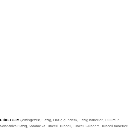
ETİKETLER:
Çemişgezek
,
Elazığ
,
Elazığ gündem
,
Elazığ haberleri
,
Pülümür
,
Sondakika Elazığ
,
Sondakika Tunceli
,
Tunceli
,
Tunceli Gündem
,
Tunceli haberleri