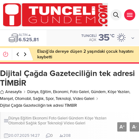
35
ALTIN
°C
TUNCELI
6.525,81
AÇIK
Elazığ’da dereye düşen 2 yaşındaki çocuk hayatını
kaybetti
Dijital Çağda Gazeteciliğin tek adresi
TİMBİR
Anasayfa
Dünya
,
Eğitim
,
Ekonomi
,
Foto Galeri
,
Gündem
,
Köşe Yazıları
,
Manşet
,
Otomobil
,
Sağlık
,
Spor
,
Teknoloji
,
Video Galeri
Dijital Çağda Gazeteciliğin tek adresi TİMBİR
Dünya
Eğitim
Ekonomi
Foto Galeri
Gündem
Köşe Yazıları
Otomobil
Sağlık
Spor
Teknoloji
Video Galeri
A
A
+
-
20.07.2025 14:27
0
208