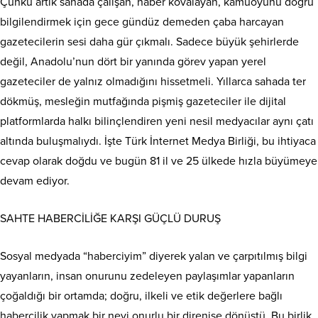
Çünkü artık sahada çalışan, haber kovalayan, kamuoyunu doğru
bilgilendirmek için gece gündüz demeden çaba harcayan
gazetecilerin sesi daha gür çıkmalı. Sadece büyük şehirlerde
değil, Anadolu’nun dört bir yanında görev yapan yerel
gazeteciler de yalnız olmadığını hissetmeli. Yıllarca sahada ter
dökmüş, mesleğin mutfağında pişmiş gazeteciler ile dijital
platformlarda halkı bilinçlendiren yeni nesil medyacılar aynı çatı
altında buluşmalıydı. İşte Türk İnternet Medya Birliği, bu ihtiyaca
cevap olarak doğdu ve bugün 81 il ve 25 ülkede hızla büyümeye
devam ediyor.
SAHTE HABERCİLİĞE KARŞI GÜÇLÜ DURUŞ
Sosyal medyada “haberciyim” diyerek yalan ve çarpıtılmış bilgi
yayanların, insan onurunu zedeleyen paylaşımlar yapanların
çoğaldığı bir ortamda; doğru, ilkeli ve etik değerlere bağlı
habercilik yapmak bir nevi onurlu bir direnişe dönüştü. Bu birlik,