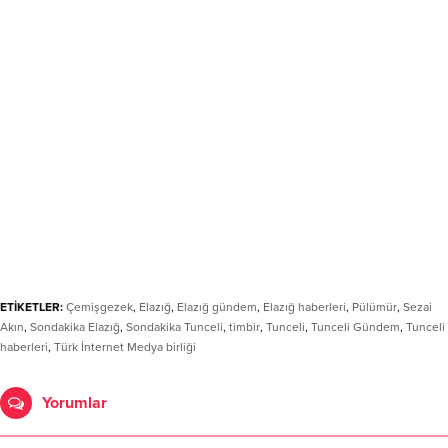
ETİKETLER:
Çemişgezek
,
Elazığ
,
Elazığ gündem
,
Elazığ haberleri
,
Pülümür
,
Sezai
Akın
,
Sondakika Elazığ
,
Sondakika Tunceli
,
timbir
,
Tunceli
,
Tunceli Gündem
,
Tunceli
haberleri
,
Türk İnternet Medya birliği
Yorumlar