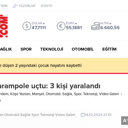
TİŞİM
YAZARLAR
KÜNYE
DOLAR
EURO
ALTIN
47,7111
55,1881
6.660,55
AĞLIK
SPOR
TEKNOLOJİ
OTOMOBİL
EĞİTİM
e düşen 2 yaşındaki çocuk hayatını kaybetti
rampole uçtu: 3 kişi yaralandı
ndem
,
Köşe Yazıları
,
Manşet
,
Otomobil
,
Sağlık
,
Spor
,
Teknoloji
,
Video Galeri
ı
arı
Otomobil
Sağlık
Spor
Teknoloji
Video Galeri
14.10.2024 21:10
A
+