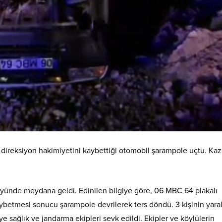
direksiyon hakimiyetini kaybettiği otomobil şarampole uçtu. Ka
ünde meydana geldi. Edinilen bilgiye göre, 06 MBC 64 plakalı
ybetmesi sonucu şarampole devrilerek ters döndü. 3 kişinin yara
e sağlık ve jandarma ekipleri sevk edildi. Ekipler ve köylülerin