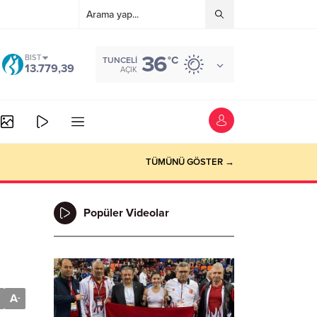
36
BIST
°C
TUNCELI
13.779,39
AÇIK
TÜMÜNÜ GÖSTER →
Popüler Videolar
A
-