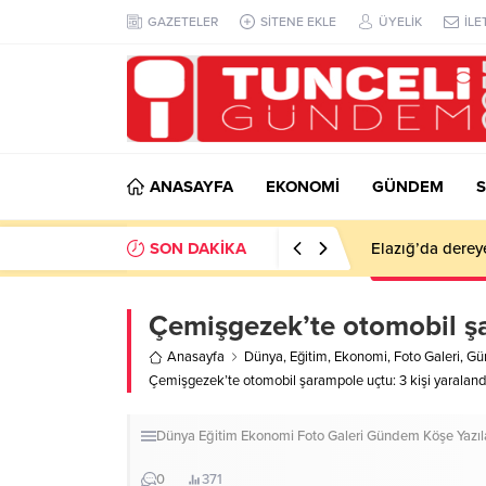
GAZETELER
SİTENE EKLE
ÜYELİK
İLE
ANASAYFA
EKONOMİ
GÜNDEM
S
SON DAKİKA
Elazığ’da derey
Çemişgezek’te otomobil şa
Anasayfa
Dünya
,
Eğitim
,
Ekonomi
,
Foto Galeri
,
Gü
Çemişgezek’te otomobil şarampole uçtu: 3 kişi yaraland
Dünya
Eğitim
Ekonomi
Foto Galeri
Gündem
Köşe Yazıl
0
371