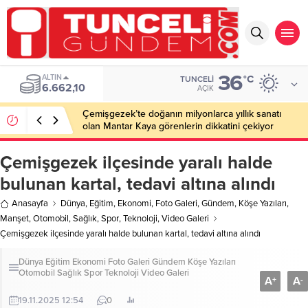
36
ALTIN
°C
TUNCELI
6.662,10
AÇIK
Çemişgezek’te doğanın milyonlarca yıllık sanatı
olan Mantar Kaya görenlerin dikkatini çekiyor
Çemişgezek ilçesinde yaralı halde
bulunan kartal, tedavi altına alındı
Anasayfa
Dünya
,
Eğitim
,
Ekonomi
,
Foto Galeri
,
Gündem
,
Köşe Yazıları
,
Manşet
,
Otomobil
,
Sağlık
,
Spor
,
Teknoloji
,
Video Galeri
Çemişgezek ilçesinde yaralı halde bulunan kartal, tedavi altına alındı
Dünya
Eğitim
Ekonomi
Foto Galeri
Gündem
Köşe Yazıları
Otomobil
Sağlık
Spor
Teknoloji
Video Galeri
A
A
+
-
19.11.2025 12:54
0