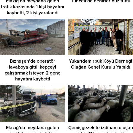
Elazığ’da meydana gelen
Tunceli’de nehirler buz tuttu
trafik kazasında 1 kişi hayatını
kaybetti, 2 kişi yaralandı
Bızmışen’de operatör
Yukarıdemirbük Köyü Derneği
lavaboya gitti, kepçeyi
Olağan Genel Kurulu Yapıldı
çalıştırmak isteyen 2 genç
hayatını kaybetti
Elazığ’da meydana gelen
Çemişgezek’te izdiham oluşan