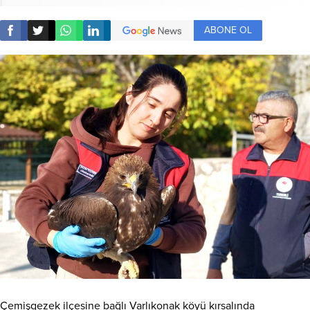
ABONE OL
Çemişgezek ilçesine bağlı Varlıkonak köyü kırsalında