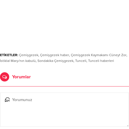
ETİKETLER:
Çemişgezek
,
Çemişgezek haber
,
Çemişgezek Kaymakamı Cüneyt Zor
,
İstiklal Marşı'nın kabulü
,
Sondakika Çemişgezek
,
Tunceli
,
Tunceli haberleri
Yorumlar