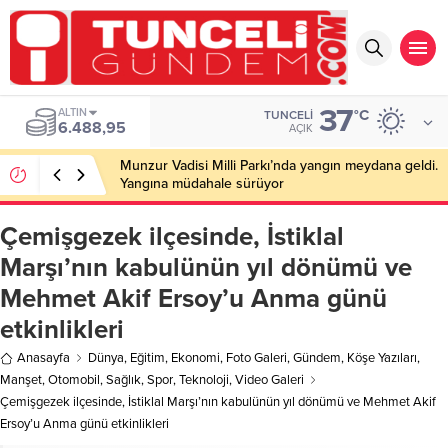
37
ALTIN
°C
TUNCELI
6.488,95
AÇIK
Munzur Vadisi Milli Parkı’nda yangın meydana geldi.
Yangına müdahale sürüyor
Çemişgezek ilçesinde, İstiklal
Marşı’nın kabulünün yıl dönümü ve
Mehmet Akif Ersoy’u Anma günü
etkinlikleri
Anasayfa
Dünya
,
Eğitim
,
Ekonomi
,
Foto Galeri
,
Gündem
,
Köşe Yazıları
,
Manşet
,
Otomobil
,
Sağlık
,
Spor
,
Teknoloji
,
Video Galeri
Çemişgezek ilçesinde, İstiklal Marşı’nın kabulünün yıl dönümü ve Mehmet Akif
Ersoy’u Anma günü etkinlikleri