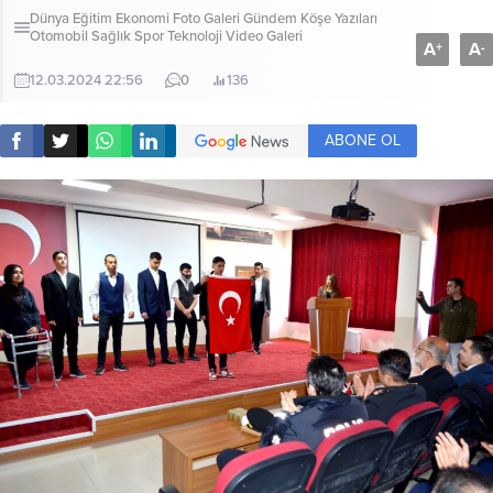
Dünya
Eğitim
Ekonomi
Foto Galeri
Gündem
Köşe Yazıları
Otomobil
Sağlık
Spor
Teknoloji
Video Galeri
A
A
+
-
12.03.2024 22:56
0
136
ABONE OL