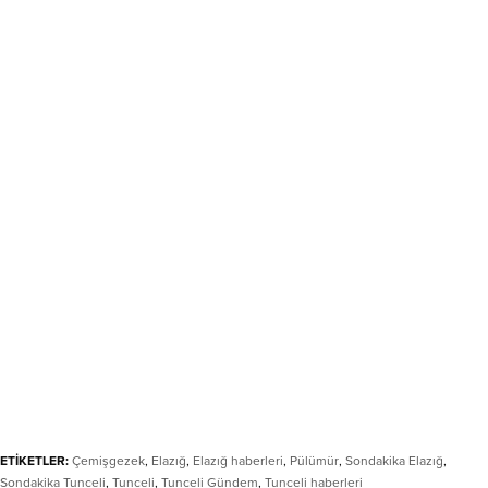
ETİKETLER:
Çemişgezek
,
Elazığ
,
Elazığ haberleri
,
Pülümür
,
Sondakika Elazığ
,
Sondakika Tunceli
,
Tunceli
,
Tunceli Gündem
,
Tunceli haberleri