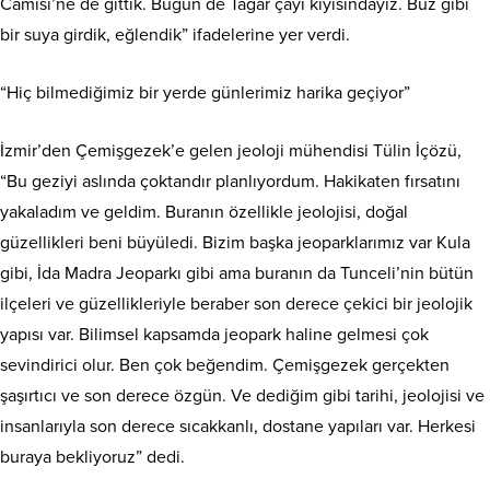
Camisi’ne de gittik. Bugün de Tağar çayı kıyısındayız. Buz gibi
bir suya girdik, eğlendik” ifadelerine yer verdi.
“Hiç bilmediğimiz bir yerde günlerimiz harika geçiyor”
İzmir’den Çemişgezek’e gelen jeoloji mühendisi Tülin İçözü,
“Bu geziyi aslında çoktandır planlıyordum. Hakikaten fırsatını
yakaladım ve geldim. Buranın özellikle jeolojisi, doğal
güzellikleri beni büyüledi. Bizim başka jeoparklarımız var Kula
gibi, İda Madra Jeoparkı gibi ama buranın da Tunceli’nin bütün
ilçeleri ve güzellikleriyle beraber son derece çekici bir jeolojik
yapısı var. Bilimsel kapsamda jeopark haline gelmesi çok
sevindirici olur. Ben çok beğendim. Çemişgezek gerçekten
şaşırtıcı ve son derece özgün. Ve dediğim gibi tarihi, jeolojisi ve
insanlarıyla son derece sıcakkanlı, dostane yapıları var. Herkesi
buraya bekliyoruz” dedi.