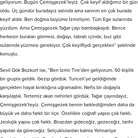
geliyorum. Bugün Çemişgezek’teyiz. Çok keyif aldığımız bir gün
oldu. Üç gündür buradayız aslında ama sanırım en çok burada
keyif aldık. Ben doğma büyüme İzmirliyim. Tüm Ege sularında
yüzdüm. Ama Çemişgezek Tağar çayı bambaşkaydı. Bence
herkesin buraları görmesi, doğayı, tabiatı içinde, buz gibi
sularında yüzmesi gerekiyor. Çok keyifliydi gerçekten” şeklinde
konuştu.
Sevil Gök Bozkurt ise, “Ben İzmir Tire’den geliyorum. 50 kişilik
bir grupla geldik. Gezip gördük. Tunceli’ye geldiğimde
gerçekten hayal kırıklığına uğramadım. Nefis bir doğayla
karşılaştık. Tertemiz akan nehirleri gördük. Tağar çayındayız,
Çemişgezek’teyiz. Çemişgezek benim beklediğimden daha da
büyük ve daha farklı bir ilçe. Özellikle coğrafi yapısı çok farklı.
Jeolojik yapısı çok farklı. Birazdan gideceğiz, gezeceğiz, tarihi
yapıları da göreceğiz. Selçuklulardan kalma Yelmaniye