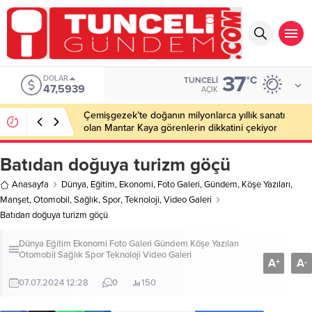
37
DOLAR
°C
TUNCELI
47,5939
AÇIK
Çemişgezek’te doğanın milyonlarca yıllık sanatı
olan Mantar Kaya görenlerin dikkatini çekiyor
Batıdan doğuya turizm göçü
Anasayfa
Dünya
,
Eğitim
,
Ekonomi
,
Foto Galeri
,
Gündem
,
Köşe Yazıları
,
Manşet
,
Otomobil
,
Sağlık
,
Spor
,
Teknoloji
,
Video Galeri
Batıdan doğuya turizm göçü
Dünya
Eğitim
Ekonomi
Foto Galeri
Gündem
Köşe Yazıları
Otomobil
Sağlık
Spor
Teknoloji
Video Galeri
A
A
+
-
07.07.2024 12:28
0
150