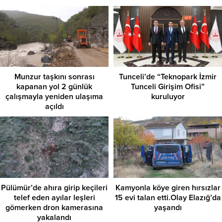
Munzur taşkını sonrası
Tunceli’de “Teknopark İzmir
kapanan yol 2 günlük
Tunceli Girişim Ofisi”
çalışmayla yeniden ulaşıma
kuruluyor
açıldı
Pülümür’de ahıra girip keçileri
Kamyonla köye giren hırsızlar
telef eden ayılar leşleri
15 evi talan etti.Olay Elazığ’da
gömerken dron kamerasına
yaşandı
yakalandı