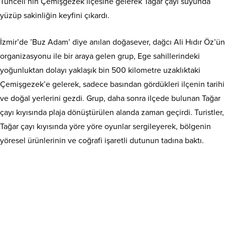
Tunceli’nin Çemişgezek ilçesine gelerek Tağar çayı suyunda
yüzüp sakinliğin keyfini çıkardı.
İzmir’de ’Buz Adam’ diye anılan doğasever, dağcı Ali Hıdır Öz’ün
organizasyonu ile bir araya gelen grup, Ege sahillerindeki
yoğunluktan dolayı yaklaşık bin 500 kilometre uzaklıktaki
Çemişgezek’e gelerek, sadece basından gördükleri ilçenin tarihi
ve doğal yerlerini gezdi. Grup, daha sonra ilçede bulunan Tağar
çayı kıyısında plaja dönüştürülen alanda zaman geçirdi. Turistler,
Tağar çayı kıyısında yöre yöre oyunlar sergileyerek, bölgenin
yöresel ürünlerinin ve coğrafi işaretli dutunun tadına baktı.