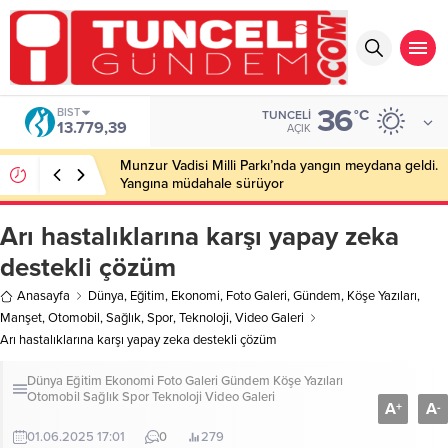
36
BIST
°C
TUNCELI
13.779,39
AÇIK
Munzur Vadisi Milli Parkı’nda yangın meydana geldi.
Yangına müdahale sürüyor
Arı hastalıklarına karşı yapay zeka
destekli çözüm
Anasayfa
Dünya
,
Eğitim
,
Ekonomi
,
Foto Galeri
,
Gündem
,
Köşe Yazıları
,
Manşet
,
Otomobil
,
Sağlık
,
Spor
,
Teknoloji
,
Video Galeri
Arı hastalıklarına karşı yapay zeka destekli çözüm
Dünya
Eğitim
Ekonomi
Foto Galeri
Gündem
Köşe Yazıları
Otomobil
Sağlık
Spor
Teknoloji
Video Galeri
A
A
+
-
01.06.2025 17:01
0
279