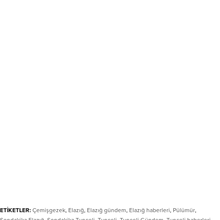
ETİKETLER:
Çemişgezek
,
Elazığ
,
Elazığ gündem
,
Elazığ haberleri
,
Pülümür
,