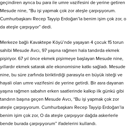
geçindiren ayrıca bu para ile umre vazifesini de yerine getiren
Mesude nine, “Bu işi yapmak çok zor ateşle çarpışıyorum.
Cumhurbaşkanı Recep Tayyip Erdoğan’la benim işim çok zor, o
da ateşle çarpışıyor” dedi.
Merkeze bağlı Kavaktepe Köyü’nde yaşayan 4 çocuk 15 torun
sahibi Mesude Avcı, 97 yaşına rağmen hala tandırda ekmek
pişiriyor. 67 yıl önce ekmek pişirmeye başlayan Mesude nine,
yıllardır ekmek satarak aile ekonomisine katkı sağladı. Mesude
nine, bu süre zarfında biriktirdiği parasıyla en büyük isteği ve
hayali olan umre vazifesini de yerine getirdi. Bir asra dayanan
yaşına rağmen sabahın erken saatlerinde kalkıp ilk günkü gibi
tandırın başına geçen Mesude Avcı, “Bu işi yapmak çok zor
ateşle çarpışıyorum. Cumhurbaşkanı Recep Tayyip Erdoğan’la
benim işim çok zor, O da ateşle çarpışıyor dağda askerlerle
bende burada çarpışıyorum” ifadelerini kullandı.