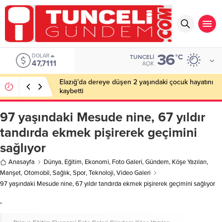
36
DOLAR
°C
TUNCELI
47,7111
AÇIK
Elazığ’da dereye düşen 2 yaşındaki çocuk hayatını
kaybetti
97 yaşındaki Mesude nine, 67 yıldır
tandırda ekmek pişirerek geçimini
sağlıyor
Anasayfa
Dünya
,
Eğitim
,
Ekonomi
,
Foto Galeri
,
Gündem
,
Köşe Yazıları
,
Manşet
,
Otomobil
,
Sağlık
,
Spor
,
Teknoloji
,
Video Galeri
97 yaşındaki Mesude nine, 67 yıldır tandırda ekmek pişirerek geçimini sağlıyor
.