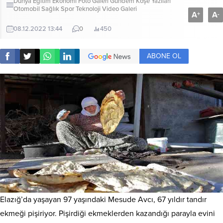
Dünya
Eğitim
Ekonomi
Foto Galeri
Gündem
Köşe Yazıları
Otomobil
Sağlık
Spor
Teknoloji
Video Galeri
A
A
+
-
08.12.2022 13:44
0
450
ABONE OL
Elazığ’da yaşayan 97 yaşındaki Mesude Avcı, 67 yıldır tandır
ekmeği pişiriyor. Pişirdiği ekmeklerden kazandığı parayla evini