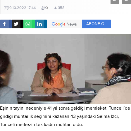
19.10.2022 17:44
0
358
ABONE OL
Eşinin tayini nedeniyle 41 yıl sonra geldiği memleketi Tunceli’de
girdiği muhtarlık seçimini kazanan 43 yaşındaki Selma İzci,
Tunceli merkezin tek kadın muhtarı oldu.