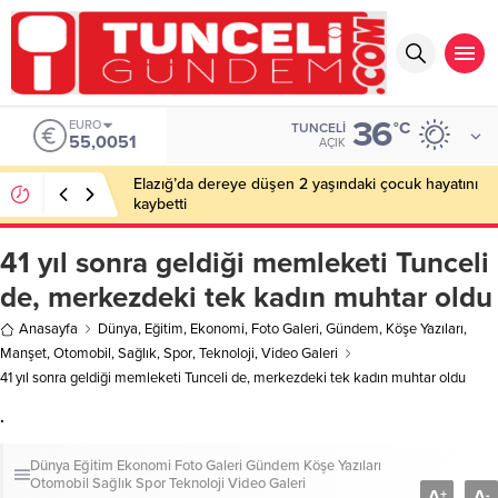
36
EURO
°C
TUNCELI
55,0051
AÇIK
Elazığ’da dereye düşen 2 yaşındaki çocuk hayatını
kaybetti
41 yıl sonra geldiği memleketi Tunceli
de, merkezdeki tek kadın muhtar oldu
Anasayfa
Dünya
,
Eğitim
,
Ekonomi
,
Foto Galeri
,
Gündem
,
Köşe Yazıları
,
Manşet
,
Otomobil
,
Sağlık
,
Spor
,
Teknoloji
,
Video Galeri
41 yıl sonra geldiği memleketi Tunceli de, merkezdeki tek kadın muhtar oldu
.
Dünya
Eğitim
Ekonomi
Foto Galeri
Gündem
Köşe Yazıları
Otomobil
Sağlık
Spor
Teknoloji
Video Galeri
A
A
+
-