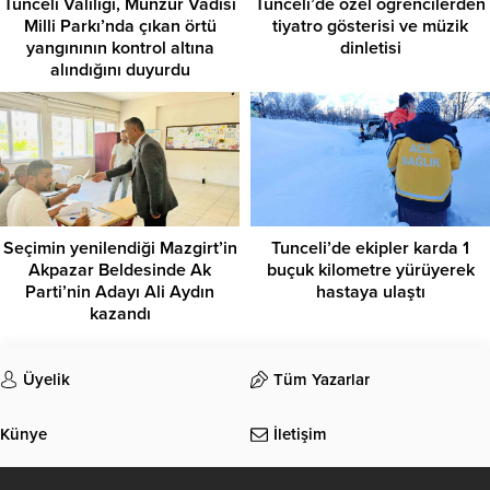
Tunceli Valiliği, Munzur Vadisi
Tunceli’de özel öğrencilerden
Milli Parkı’nda çıkan örtü
tiyatro gösterisi ve müzik
yangınının kontrol altına
dinletisi
alındığını duyurdu
Seçimin yenilendiği Mazgirt’in
Tunceli’de ekipler karda 1
Akpazar Beldesinde Ak
buçuk kilometre yürüyerek
Parti’nin Adayı Ali Aydın
hastaya ulaştı
kazandı
Üyelik
Tüm Yazarlar
Künye
İletişim