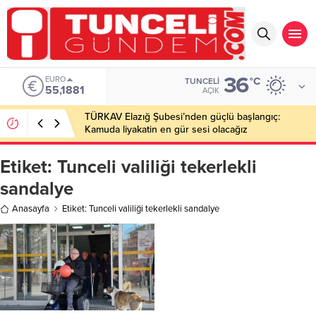
36
EURO
°C
TUNCELI
55,1881
AÇIK
TÜRKAV Elazığ Şubesi’nden güçlü başlangıç:
Kamuda liyakatin en gür sesi olacağız
Etiket:
Tunceli valiliği tekerlekli
sandalye
Anasayfa
Etiket: Tunceli valiliği tekerlekli sandalye