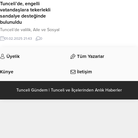
Tunceli’de, engelli
vatandaşlara tekerlekli
sandalye desteğinde
bulunuldu
Tunceli’de valilik, Aile ve Sosyal
Hizmetler İl Müdürlüğü, Tunceli
01.02.2025 21:43
0
Bedensel Engellileri Destekleme
Derneği işbirliğinde engelli
bireylere 7’si akülü, 6’sı manuel
Üyelik
Tüm Yazarlar
olmak üzere 13 tekerlekli sandalye
ile bir yürüteç dağıtımı
Künye
İletişim
gerçekleştirildi. Tunceli Aile ve
Sosyal Hizmetler İl Müdürlüğünde
düzenlenen törene, Vali Yardımcısı
Tunceli Gündem | Tunceli ve İlçelerinden Anlık Haberler
Okan Yenidünya, Emniyet Müdürü
Hakan Duman, Tunceli Aile ve...