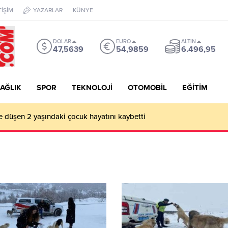
TİŞİM
YAZARLAR
KÜNYE
DOLAR
EURO
ALTIN
47,5639
54,9859
6.496,95
AĞLIK
SPOR
TEKNOLOJİ
OTOMOBİL
EĞİTİM
e düşen 2 yaşındaki çocuk hayatını kaybetti