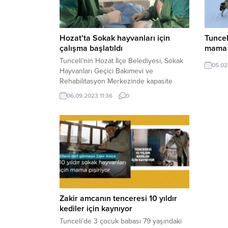
Hozat’ta Sokak hayvanları için
Tuncel
çalışma başlatıldı
mama 
Tunceli’nin Hozat İlçe Belediyesi, Sokak
05.02
Hayvanları Geçici Bakımevi ve
Rehabilitasyon Merkezinde kapasite
artırımı için çalışma başlattı. Çalışma
06.09.2023 11:36
0
çerçevesinde tedavi ve bakıma ihtiyacı
olan sokak hayvanları için daha rahat bir
ortam oluşturulacak. Tunceli’nin Hozat
ilçesinde belediye tarafından Sokak
Hayvanları Geçici Bakımevi ve
Rehabilitasyon Merkezinde kapasite
artırımı için çalışmalara başlandı.
Çalışmalara ilişkin...
Zakir amcanın tenceresi 10 yıldır
kediler için kaynıyor
Tunceli’de 3 çocuk babası 79 yaşındaki