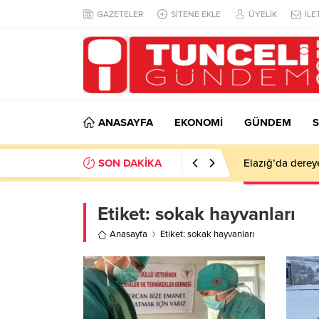
GAZETELER
SİTENE EKLE
ÜYELİK
İLE
ANASAYFA
EKONOMİ
GÜNDEM
S
SON DAKİKA
Elazığ’da derey
Etiket:
sokak hayvanları
Anasayfa
Etiket: sokak hayvanları