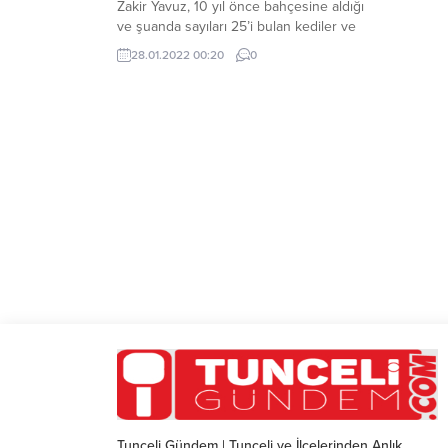
Zakir Yavuz, 10 yıl önce bahçesine aldığı
ve şuanda sayıları 25’i bulan kediler ve
sokak köpekleri için her gün ocakta
28.01.2022 00:20
0
makarna ve bulgur haşlayarak yaptığı
mama ile onları besliyor.
Tunceli Gündem | Tunceli ve İlçelerinden Anlık