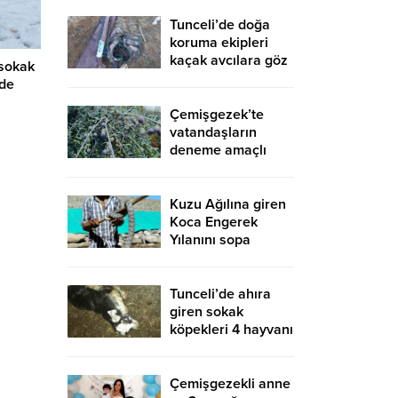
Tunceli’de doğa
koruma ekipleri
kaçak avcılara göz
 sokak
açtırmıyor
de
Çemişgezek’te
vatandaşların
deneme amaçlı
diktiği zeytinler
yetişti
Kuzu Ağılına giren
Koca Engerek
Yılanını sopa
yardımıyla çıkardı
Tunceli’de ahıra
giren sokak
köpekleri 4 hayvanı
telef etti, 15’ini de
yaraladı
Çemişgezekli anne