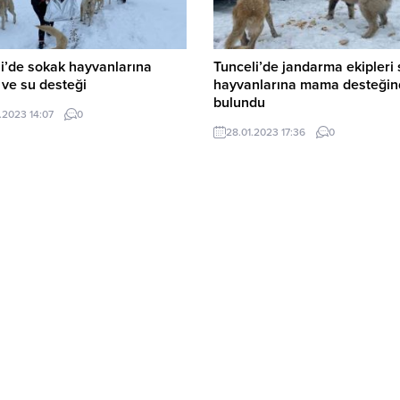
i’de sokak hayvanlarına
Tunceli’de jandarma ekipleri
ve su desteği
hayvanlarına mama desteğin
bulundu
.2023 14:07
0
28.01.2023 17:36
0