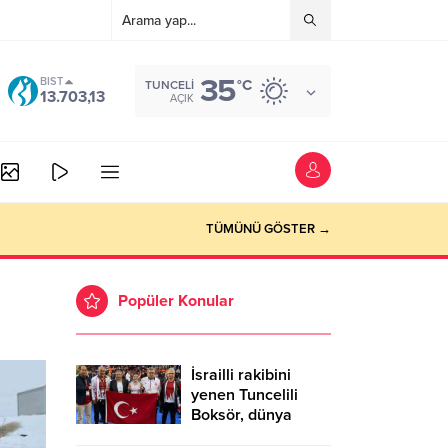
35
BIST
°C
TUNCELI
13.703,13
AÇIK
TÜMÜNÜ GÖSTER →
Popüler Konular
İsrailli rakibini
yenen Tuncelili
Boksör, dünya
şampiyonu oldu