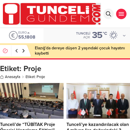
35
EURO
°C
TUNCELI
55,1808
AÇIK
Elazığ’da dereye düşen 2 yaşındaki çocuk hayatını
kaybetti
Etiket:
Proje
Anasayfa
Etiket: Proje
Tunceli’de “TÜBİTAK Proje
Tunceli’ye kazandırılacak olan