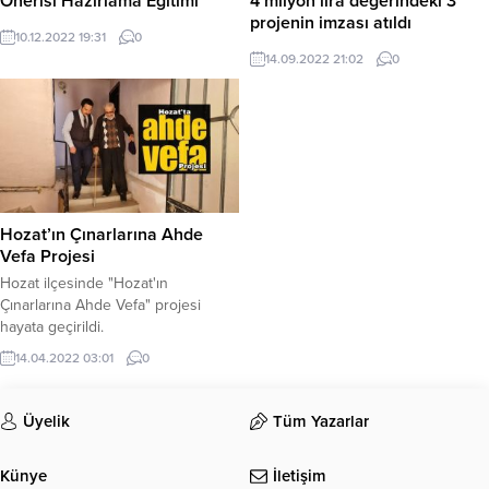
Önerisi Hazırlama Eğitimi”
4 milyon lira değerindeki 3
projenin imzası atıldı
10.12.2022 19:31
0
14.09.2022 21:02
0
Hozat’ın Çınarlarına Ahde
Vefa Projesi
Hozat ilçesinde "Hozat'ın
Çınarlarına Ahde Vefa" projesi
hayata geçirildi.
14.04.2022 03:01
0
Üyelik
Tüm Yazarlar
Künye
İletişim