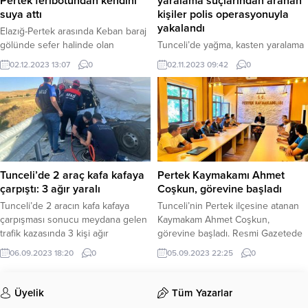
Pertek feribotundan kendini
yaralama suçlarından aranan
suya attı
kişiler polis operasyonuyla
yakalandı
Elazığ-Pertek arasında Keban baraj
gölünde sefer halinde olan
Tunceli’de yağma, kasten yaralama
feribotta bulunan bir bayan,
gibi suçlardan dolayı aranan 4 kişi,
02.12.2023 13:07
0
02.11.2023 09:42
0
arkadaşı ile tartıştıktan sonra
İl Emniyet Müdürlüğü ekiplerinin
kendini suya attı. Kadın, personelin
düzenlediği operasyonda
suya bıraktığı can simidi sayesinde
yakalandı. Tunceli’nin Pertek
kurtarıldı. Olay, Elazığ-Pertek
ilçesinde 2 Ekim 2023 günü
arasında Keban Baraj Gölünde
meydana gelen yağma, mala zarar
sefer yapan bir feribotta meydana
verme, 6136 sayılı kanuna
geldi. İddiaya göre, feribota yolcu
muhalefet, tehdit, hakaret ve
olarak binen iki arkadaş arasında
kasten yaralama olayına ilişkin
Tunceli’de 2 araç kafa kafaya
Pertek Kaymakamı Ahmet
nedeni henüz...
olarak Emniyet Müdürlüğü Özel
çarpıştı: 3 ağır yaralı
Coşkun, görevine başladı
Harekat Polisleri tarafından
Tunceli’de 2 aracın kafa kafaya
Tunceli’nin Pertek ilçesine atanan
operasyon düzenlendi....
çarpışması sonucu meydana gelen
Kaymakam Ahmet Coşkun,
trafik kazasında 3 kişi ağır
görevine başladı. Resmi Gazetede
yaralandı. Edinilen bilgilere göre
yayımlanan Cumhurbaşkanlığı
06.09.2023 18:20
0
05.09.2023 22:25
0
kaza, Tunceli-Pertek-Elazığ kara
Atama Kararı ile Pertek’e atanan
yolunda meydana geldi. Karşılıklı
Kaymakam Ahmet Coşkun ilçedeki
yönde ilerleyen plakaları
görevini başladı. Kaymakam
Üyelik
Tüm Yazarlar
öğrenilemeyen iki transit, kafa
Coşkun için Hükümet Konağı