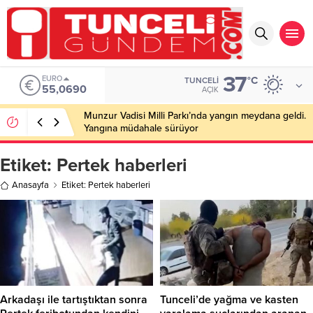
37
EURO
°C
TUNCELI
55,0690
AÇIK
Munzur Vadisi Milli Parkı’nda yangın meydana geldi.
Yangına müdahale sürüyor
Etiket:
Pertek haberleri
Anasayfa
Etiket: Pertek haberleri
Arkadaşı ile tartıştıktan sonra
Tunceli’de yağma ve kasten